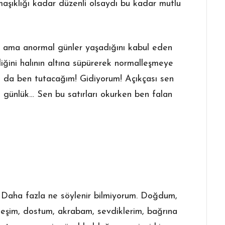
rmaşıklığı kadar düzenli olsaydı bu kadar mutlu
m ama anormal günler yaşadığını kabul eden
liğini halının altına süpürerek normalleşmeye
dan da ben tutacağım! Gidiyorum! Açıkçası sen
i günlük… Sen bu satırları okurken ben falan
m. Daha fazla ne söylenir bilmiyorum. Doğdum,
eşim, dostum, akrabam, sevdiklerim, bağrına