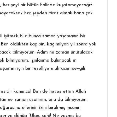
, her şeyi bir bütün halinde kuşatamayacağız.
mayacaksak her şeyden biraz almak bana çok
lli işitmek bile bunca zaman yaşamanın bir
Ben öldükten kaç bin, kaç milyon yıl sonra yok
pacak bilmiyorum. Adım ne zaman unutulacak
ek bilmiyorum. Işınlanma bulunacak mı
antım için bir teselliye muhtacım sevgili
evesidir kanımca! Ben de heves ettim Allah
tan ne zaman usanırım, onu da bilmiyorum.
rasına ellerinin izini bırakmış insanın
ri geriye dönüp “Ulan, sahi! Ne yazmış bu