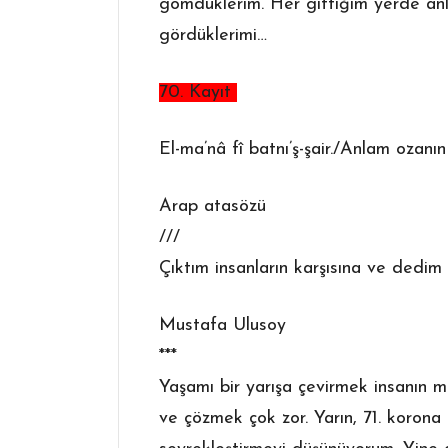
gömdüklerim. Her gittiğim yerde anla
gördüklerimi…
70. Kayıt
El-ma’nâ fî batnı’ş-şair./Anlam ozanın
Arap atasözü
///
Çıktım insanların karşısına ve dedim 
Mustafa Ulusoy
***
Yaşamı bir yarışa çevirmek insanın mı
ve çözmek çok zor. Yarın, 71. korona 