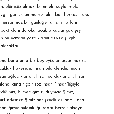
n, ölümsüz olmak, bilinmek, söylenmek,
evgili günlük amma ve lakin ben herkesin okur
mursanmaz bir günlüğe tuttum notlarımı.
 baktıklarında okunacak o kadar çok şey
n bir yazarın yazdıklarını devedişi gibi
alacaklar.
zma bana ama biz böyleyiz, umursanmazız…
kluk hevesidir. İnsan bildikleridir. İnsan
nsan ağladıklarıdır. İnsan sorduklarıdır. İnsan
landı ama hiçbir söz insanı “insan”lığıyla
diğimiz, bilmediğimiz, duymadığımız,
rt edemediğimiz her şeydir aslında. Tanrı
sanlığımız bulanıklığı kadar berrak olsaydı,