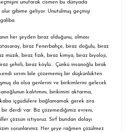
 geçmişini unutarak cismen bu dünyada
lur gibime geliyor. Unutulmuş geçmişi
galiba.
anın her şeyden biraz olduğunu, olması
atasaray, biraz Fenerbahçe, biraz doğulu, biraz
az müzik, biraz fizik, biraz kimya, biraz biyoloji,
biraz şehirli, biraz köylü… Çünkü insanoğlu bırak
, kendi sırrını bile çözememiş bir düşkünlükten
şmuş da olsa genlerini ve birikimlerini gelecek
sanoğlunun kalıtımını, birikimini aktarma,
a kaba içgüdülere bağlamamak gerek zira
 bir derdi var: Biz çözemediğimiz evreni,
ller çözsün istiyoruz. Sırf bundan dolayı
zim sorunlarımız. Her şeye rağmen çözülmez