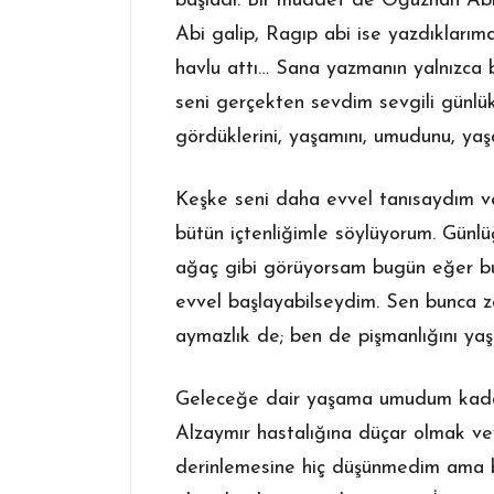
başladı. Bir müddet de Oğuzhan Abi
Abi galip, Ragıp abi ise yazdıklar
havlu attı… Sana yazmanın yalnızca 
seni gerçekten sevdim sevgili günlük.
gördüklerini, yaşamını, umudunu, y
Keşke seni daha evvel tanısaydım v
bütün içtenliğimle söylüyorum. Günl
ağaç gibi görüyorsam bugün eğer bu
evvel başlayabilseydim. Sen bunca za
aymazlık de; ben de pişmanlığını y
Geleceğe dair yaşama umudum kadar 
Alzaymır hastalığına düçar olmak ve
derinlemesine hiç düşünmedim ama ba