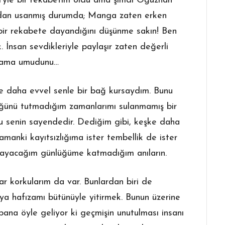
’yle bir rekabetim oldu ama şimdi Oğuzhan
ımdan usanmış durumda; Manga zaten erken
bir rekabete dayandığını düşünme sakın! Ben
 İnsan sevdikleriyle paylaşır zaten değerli
aşama umudunu…
e daha evvel senle bir bağ kursaydım. Bunu
üğünü tutmadığım zamanlarımı sulanmamış bir
 senin sayendedir. Dediğim gibi, keşke daha
manki kayıtsızlığıma ister tembellik de ister
aşayacağım günlüğüme katmadığım anıların.
korkularım da var. Bunlardan biri de
ya hafızamı bütünüyle yitirmek. Bunun üzerine
na öyle geliyor ki geçmişin unutulması insanı