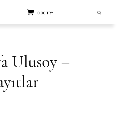
0,00 TRY
a Ulusoy –
yıtlar