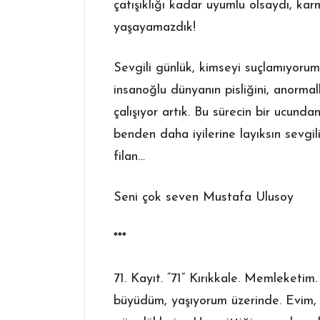
çatışıklığı kadar uyumlu olsaydı, ka
yaşayamazdık!
Sevgili günlük, kimseyi suçlamıyoru
insanoğlu dünyanın pisliğini, anormal
çalışıyor artık. Bu sürecin bir ucun
benden daha iyilerine layıksın sevgil
filan…
Seni çok seven Mustafa Ulusoy
***
71. Kayıt. “71” Kırıkkale. Memleketi
büyüdüm, yaşıyorum üzerinde. Evim, 