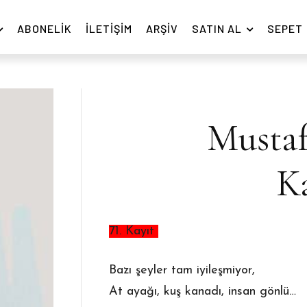
ABONELIK
İLETIŞIM
ARŞIV
SATIN AL
SEPET
Mustaf
Ka
71. Kayıt
Bazı şeyler tam iyileşmiyor,
At ayağı, kuş kanadı, insan gönlü…