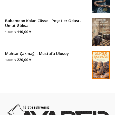
Babamdan Kalan Cüsseli Poşetler Odası -
Umut Göksal
Orijinal
Şu
110,00
₺
160,00
₺
fiyat:
andaki
160,00 ₺.
fiyat:
Muhtar Çakmağı - Mustafa Ulusoy
110,00 ₺.
Orijinal
Şu
220,00
₺
320,00
₺
fiyat:
andaki
320,00 ₺.
fiyat:
220,00 ₺.