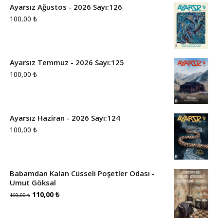
Ayarsız Ağustos - 2026 Sayı:126
100,00
₺
Ayarsız Temmuz - 2026 Sayı:125
100,00
₺
Ayarsız Haziran - 2026 Sayı:124
100,00
₺
Babamdan Kalan Cüsseli Poşetler Odası -
Umut Göksal
Orijinal
Şu
110,00
₺
160,00
₺
fiyat:
andaki