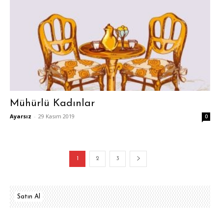
Mühürlü Kadınlar
Ayarsız
-
29 Kasım 2019
0
1
2
3
Satın Al