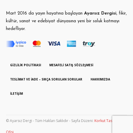
Mart 2016 da yayın hayatına başlayan
Ayarsız Dergisi
, fikir,
kültür, sanat ve edebiyat dünyasına yeni bir soluk katmayı
hedefliyor.
GIZLILIK POLITIKASI
MESAFELI SATIŞ SÖZLEŞMESI
TESLIMAT VE İADE – SIKÇA SORULAN SORULAR
HAKKIMIZDA
İLETIŞIM
© Ayarsız Dergi - Tüm Hakları Saklıdır - Sayfa Düzeni:
Korkut Tasarım
Ofisi