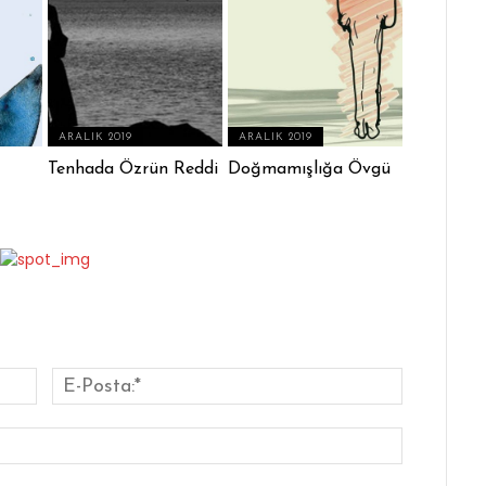
ARALIK 2019
ARALIK 2019
Tenhada Özrün Reddi
Doğmamışlığa Övgü
İsim:*
E-
Posta:*
Website: