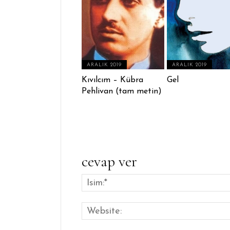
ARALIK 2019
ARALIK 2019
Kıvılcım – Kübra
Gel
Pehlivan (tam metin)
cevap ver