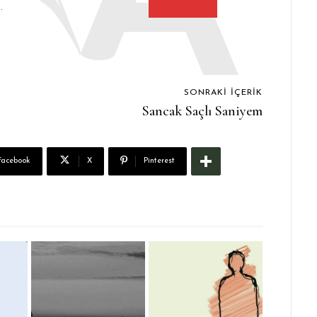
Abone Ol
.
SONRAKI İÇERIK
Sancak Saçlı Saniyem
Facebook
X
Pinterest