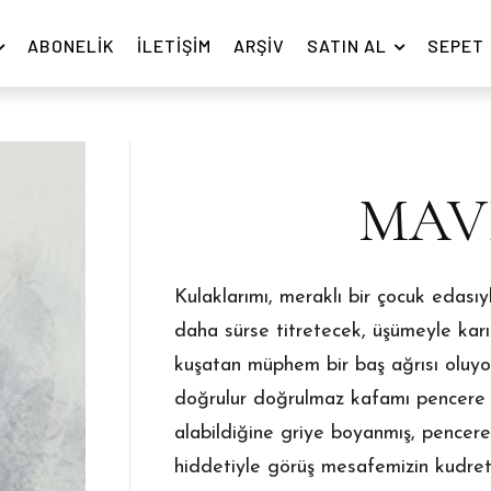
ABONELIK
İLETIŞIM
ARŞIV
SATIN AL
SEPET
MAVİ
Kulaklarımı, meraklı bir çocuk edasıy
daha sürse titretecek, üşümeyle karış
kuşatan müphem bir baş ağrısı oluyo
doğrulur doğrulmaz kafamı pencere h
alabildiğine griye boyanmış, pencere
hiddetiyle görüş mesafemizin kudret