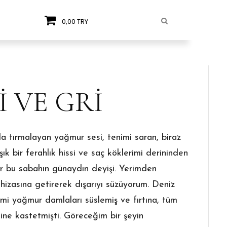
0,00 TRY
 VE GRİ
la tırmalayan yağmur sesi, tenimi saran, biraz
ık bir ferahlık hissi ve saç köklerimi derininden
r bu sabahın günaydın deyişi. Yerimden
izasına getirerek dışarıyı süzüyorum. Deniz
mi yağmur damlaları süslemiş ve fırtına, tüm
ine kastetmişti. Göreceğim bir şeyin