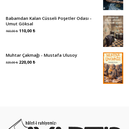
Babamdan Kalan Cüsseli Poşetler Odası -
Umut Göksal
Orijinal
Şu
110,00
₺
160,00
₺
fiyat:
andaki
160,00 ₺.
fiyat:
Muhtar Çakmağı - Mustafa Ulusoy
110,00 ₺.
Orijinal
Şu
220,00
₺
320,00
₺
fiyat:
andaki
320,00 ₺.
fiyat:
220,00 ₺.