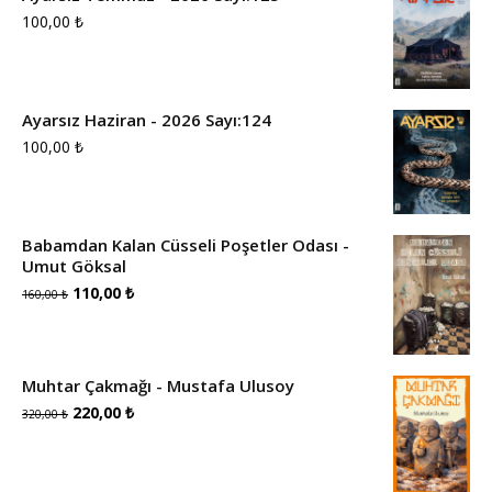
100,00
₺
Ayarsız Haziran - 2026 Sayı:124
100,00
₺
Babamdan Kalan Cüsseli Poşetler Odası -
Umut Göksal
Orijinal
Şu
110,00
₺
160,00
₺
fiyat:
andaki
160,00 ₺.
fiyat:
Muhtar Çakmağı - Mustafa Ulusoy
110,00 ₺.
Orijinal
Şu
220,00
₺
320,00
₺
fiyat:
andaki
320,00 ₺.
fiyat: