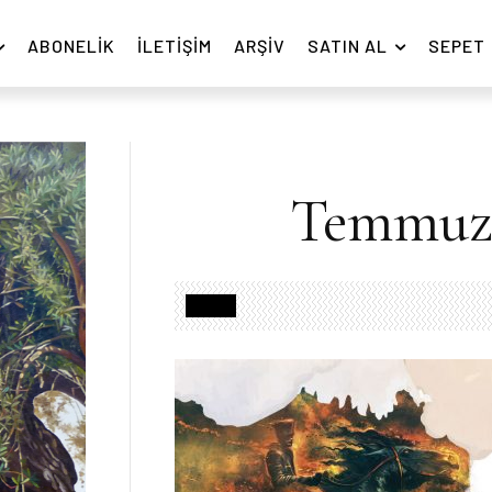
ABONELIK
İLETIŞIM
ARŞIV
SATIN AL
SEPET
Temmuz 
Yazılar