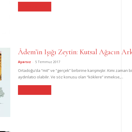
Devamını Oku
Âdem’in Işığı Zeytin: Kutsal Ağacın Ark
Ayarsız
-
5 Temmuz 2017
Ortadoğu’da “mit” ve “gerçek” birbirine karışmıştır. Kimi zaman 
aydınlatıcı olabilir. Ve söz konusu olan “köklere” inmekse,...
Devamını Oku