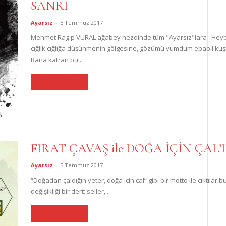
SANRI
Ayarsız
-
5 Temmuz 2017
Mehmet Ragıp VURAL ağabey nezdinde tüm "Ayarsız"lara Heybem
çığlık çığlığa düşünmenin gölgesine, gözümü yumdum ebabil kuşlar
Bana katran bu...
Devamını Oku
FIRAT ÇAVAŞ ile DOĞA İÇİN ÇAL
Ayarsız
-
5 Temmuz 2017
“Doğadan çaldığın yeter, doğa için çal” gibi bir motto ile çıktılar 
değişikliği bir dert; seller,...
Devamını Oku