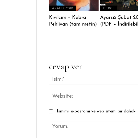
ARALIK 2019
DERGI
Kıvılcım – Kübra
Ayarsız Şubat 2
Pehlivan (tam metin)
(PDF – İndirilebil
cevap ver
Ismimi, e-postamı ve web sitemi bir dahaki