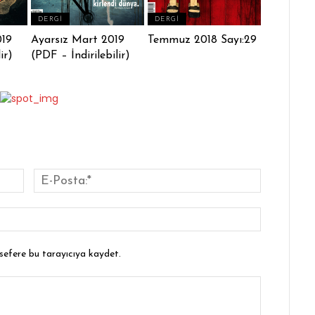
DERGI
DERGI
019
Ayarsız Mart 2019
Temmuz 2018 Sayı:29
ir)
(PDF – İndirilebilir)
İsim:*
E-
Posta:*
Website:
 sefere bu tarayıcıya kaydet.