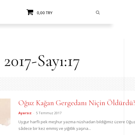
0,00 TRY
2017-Sayı:17
Oğuz Kağan Gergedanı Niçin Öldürdü
Ayarsız
-
5 Temmuz 2017
Uygur harfli pek meşhur yazma nüshadan bildiğimiz üzere Oğuz 
sâdece bir kez emmiş ve yiğitlik yaşına...