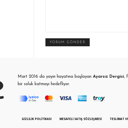
Yorum:
Mart 2016 da yayın hayatına başlayan
Ayarsız Dergisi
, 
bir soluk katmayı hedefliyor.
GIZLILIK POLITIKASI
MESAFELI SATIŞ SÖZLEŞMESI
TESLIMAT V