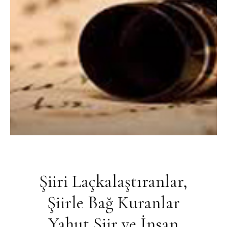
Şiiri Laçkalaştıranlar,
Şiirle Bağ Kuranlar
Yahut Şiir ve İnsan