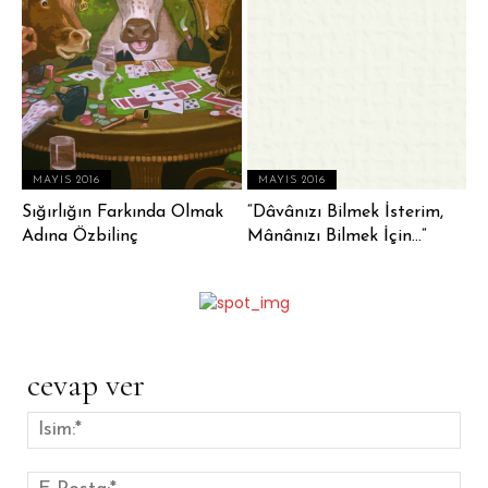
MAYIS 2016
MAYIS 2016
Sığırlığın Farkında Olmak
“Dâvânızı Bilmek İsterim,
Adına Özbilinç
Mânânızı Bilmek İçin…”
cevap ver
İsim
E-