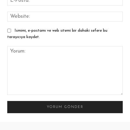
Pos
Web
Ismimi, e-postamı ve web sitemi bir dahaki sefere bu
tarayıcıya kaydet.
Yorum: