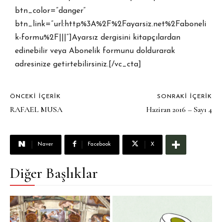
btn_color=”danger”
btn_link=”url:http%3A%2F%2Fayarsiz.net%2Faboneli
k-formu%2F|||”]Ayarsız dergisini kitapçılardan
edinebilir veya Abonelik formunu doldurarak
adresinize getirtebilirsiniz.[/vc_cta]
ÖNCEKI İÇERIK
SONRAKI İÇERIK
RAFAEL MUSA
Haziran 2016 – Sayı 4
Naver
Facebook
X
Diğer Başlıklar