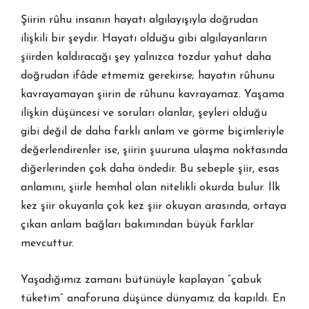
Şiirin rûhu insanın hayatı algılayışıyla doğrudan
ilişkili bir şeydir. Hayatı olduğu gibi algılayanların
şiirden kaldıracağı şey yalnızca tozdur yahut daha
doğrudan ifâde etmemiz gerekirse; hayatın rûhunu
kavrayamayan şiirin de rûhunu kavrayamaz. Yaşama
ilişkin düşüncesi ve soruları olanlar, şeyleri olduğu
gibi değil de daha farklı anlam ve görme biçimleriyle
değerlendirenler ise, şiirin şuuruna ulaşma noktasında
diğerlerinden çok daha öndedir. Bu sebeple şiir, esas
anlamını, şiirle hemhal olan nitelikli okurda bulur. İlk
kez şiir okuyanla çok kez şiir okuyan arasında, ortaya
çıkan anlam bağları bakımından büyük farklar
mevcuttur.
Yaşadığımız zamanı bütünüyle kaplayan “çabuk
tüketim” anaforuna düşünce dünyamız da kapıldı. En