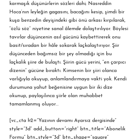
karmaşık düşünürlerin sözleri dahi; Nasreddin
Hoca’nın leyleğin gagasını, bacağını kesip, şimdi bir
kuşa benzedin deyişindeki gibi önü arkası kırpılarak,
“özlü söz” niyetine sanal âlemde dolaştırılıyor. Böylesi
tavırlar düşüncenin asıl gücünü kaybettirerek onu
basit/sıradan bir hâle sokarak laçkalaştırıyor. Şiir
düşünceden bağımsız bir şey olmadığı için bu
laçkalık şiire de bulaştı. Şiirin gücü yerini, “en çarpıcı
dizenin” gücüne bıraktı. Kimsenin bir şiiri olanca
varlığıyla okuyup, anlamlandırmaya vakti yok. Kendi
durumuna yahut beğenisine uygun bir iki dize
okunup, paylaşılınca şiirle olan muhabbet
tamamlanmış oluyor…
[vc_cta h2=”Yazının devamı Ayarsız dergisinde”
style=”3d” add_button=”right” btn_title=”Abonelik
Formu” btn_style=”3d” btn_shape=”square”