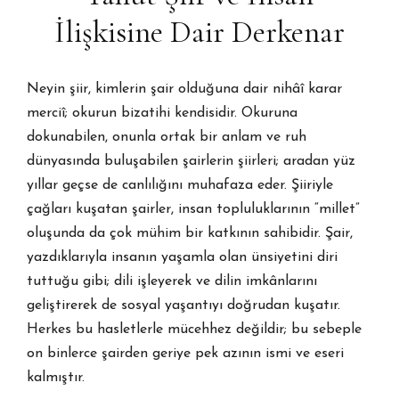
İlişkisine Dair Derkenar
Neyin şiir, kimlerin şair olduğuna dair nihâî karar
merciî; okurun bizatihi kendisidir. Okuruna
dokunabilen, onunla ortak bir anlam ve ruh
dünyasında buluşabilen şairlerin şiirleri; aradan yüz
yıllar geçse de canlılığını muhafaza eder. Şiiriyle
çağları kuşatan şairler, insan topluluklarının “millet”
oluşunda da çok mühim bir katkının sahibidir. Şair,
yazdıklarıyla insanın yaşamla olan ünsiyetini diri
tuttuğu gibi; dili işleyerek ve dilin imkânlarını
geliştirerek de sosyal yaşantıyı doğrudan kuşatır.
Herkes bu hasletlerle mücehhez değildir; bu sebeple
on binlerce şairden geriye pek azının ismi ve eseri
kalmıştır.