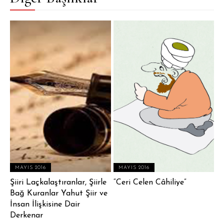
MAYIS 2016
MAYIS 2016
Şiiri Laçkalaştıranlar, Şiirle
“Ceri Celen Câhiliye”
Bağ Kuranlar Yahut Şiir ve
İnsan İlişkisine Dair
Derkenar