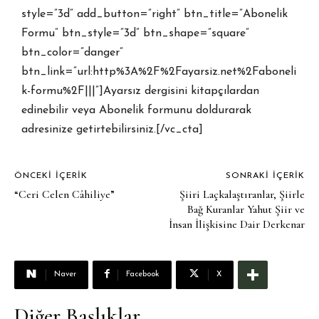
style=”3d” add_button=”right” btn_title=”Abonelik
Formu” btn_style=”3d” btn_shape=”square”
btn_color=”danger”
btn_link=”url:http%3A%2F%2Fayarsiz.net%2Faboneli
k-formu%2F|||”]Ayarsız dergisini kitapçılardan
edinebilir veya Abonelik formunu doldurarak
adresinize getirtebilirsiniz.[/vc_cta]
ÖNCEKI İÇERIK
SONRAKI İÇERIK
“Ceri Celen Câhiliye”
Şiiri Laçkalaştıranlar, Şiirle
Bağ Kuranlar Yahut Şiir ve
İnsan İlişkisine Dair Derkenar
Naver
Facebook
X
Diğer Başlıklar