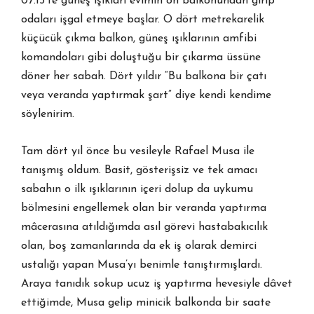
07.15’te güneş ışıkları evimin ön balkonundan girip
odaları işgal etmeye başlar. O dört metrekarelik
küçücük çıkma balkon, güneş ışıklarının amfibi
komandoları gibi doluştuğu bir çıkarma üssüne
döner her sabah. Dört yıldır “Bu balkona bir çatı
veya veranda yaptırmak şart” diye kendi kendime
söylenirim.
Tam dört yıl önce bu vesileyle Rafael Musa ile
tanışmış oldum. Basit, gösterişsiz ve tek amacı
sabahın o ilk ışıklarının içeri dolup da uykumu
bölmesini engellemek olan bir veranda yaptırma
mâcerasına atıldığımda asıl görevi hastabakıcılık
olan, boş zamanlarında da ek iş olarak demirci
ustalığı yapan Musa’yı benimle tanıştırmışlardı.
Araya tanıdık sokup ucuz iş yaptırma hevesiyle dâvet
ettiğimde, Musa gelip minicik balkonda bir saate