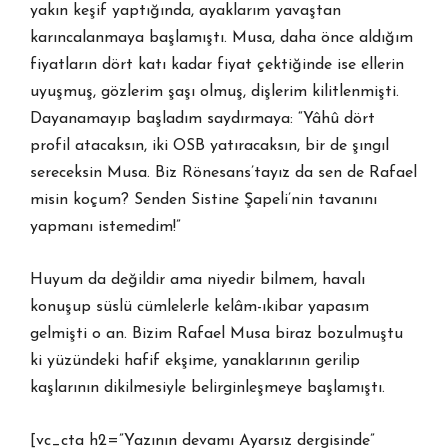
yakın keşif yaptığında, ayaklarım yavaştan
karıncalanmaya başlamıştı. Musa, daha önce aldığım
fiyatların dört katı kadar fiyat çektiğinde ise ellerin
uyuşmuş, gözlerim şaşı olmuş, dişlerim kilitlenmişti.
Dayanamayıp başladım saydırmaya: “Yâhû dört
profil atacaksın, iki OSB yatıracaksın, bir de şıngıl
sereceksin Musa. Biz Rönesans’tayız da sen de Rafael
misin koçum? Senden Sistine Şapeli’nin tavanını
yapmanı istemedim!”
Huyum da değildir ama niyedir bilmem, havalı
konuşup süslü cümlelerle kelâm-ıkibar yapasım
gelmişti o an. Bizim Rafael Musa biraz bozulmuştu
ki yüzündeki hafif ekşime, yanaklarının gerilip
kaşlarının dikilmesiyle belirginleşmeye başlamıştı.
[vc_cta h2=”Yazının devamı Ayarsız dergisinde”