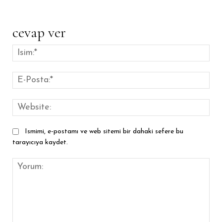
cevap ver
İsim
E-
Pos
Web
Ismimi, e-postamı ve web sitemi bir dahaki sefere bu
tarayıcıya kaydet.