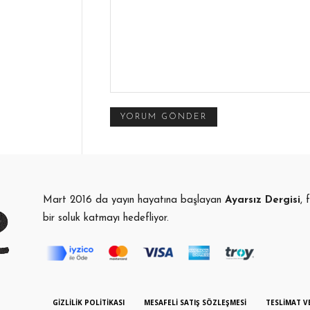
Yorum:
Mart 2016 da yayın hayatına başlayan
Ayarsız Dergisi
, 
bir soluk katmayı hedefliyor.
GIZLILIK POLITIKASI
MESAFELI SATIŞ SÖZLEŞMESI
TESLIMAT V