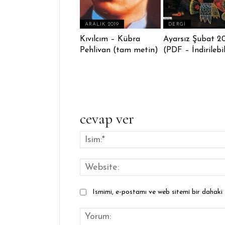
ARALIK 2019
DERGI
Kıvılcım – Kübra
Ayarsız Şubat 2
Pehlivan (tam metin)
(PDF – İndirilebil
cevap ver
Ismimi, e-postamı ve web sitemi bir dahaki