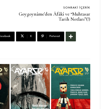
SONRAKI İÇERIK
Goygoynâme’den Âfâkî ve “Muhtasar
Tarih Notları”(!)
Facebook
X
Pinterest