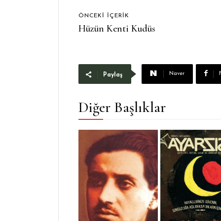
ÖNCEKI İÇERIK
Hüzün Kenti Kudüs
Naver
Paylaş
Diğer Başlıklar