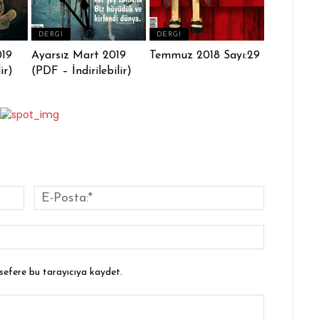
DERGI
DERGI
019
Ayarsız Mart 2019
Temmuz 2018 Sayı:29
ir)
(PDF – İndirilebilir)
İsim:*
E-
Posta:*
Website:
 sefere bu tarayıcıya kaydet.