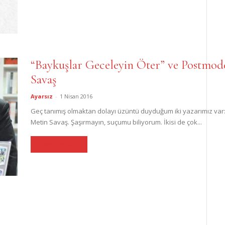
“Baykuşlar Geceleyin Öter” ve Postmo
Savaş
Ayarsız
-
1 Nisan 2016
Geç tanımış olmaktan dolayı üzüntü duyduğum iki yazarımız var: Bi
Metin Savaş. Şaşırmayın, suçumu biliyorum. İkisi de çok...
Devamını Oku