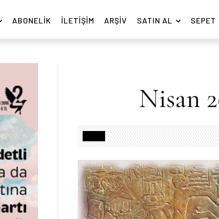
ABONELIK
İLETIŞIM
ARŞIV
SATIN AL
SEPET
Nisan 2
Yazılar