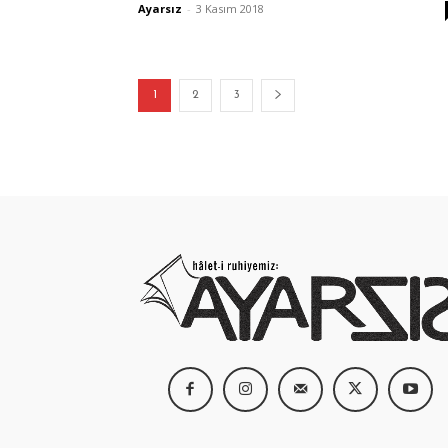
Ayarsız
-
3 Kasım 2018
1
2
3