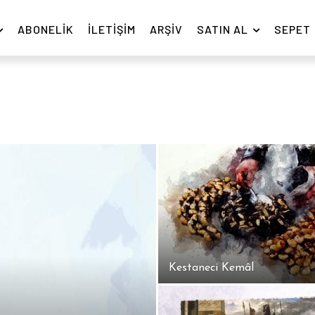
ABONELIK
İLETIŞIM
ARŞIV
SATIN AL
SEPET
Kestaneci Kemâl