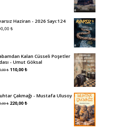
yarsız Haziran - 2026 Sayı:124
00,00
₺
abamdan Kalan Cüsseli Poşetler
dası - Umut Göksal
Orijinal
Şu
110,00
₺
0,00
₺
fiyat:
andaki
160,00 ₺.
fiyat:
uhtar Çakmağı - Mustafa Ulusoy
110,00 ₺.
Orijinal
Şu
220,00
₺
0,00
₺
fiyat:
andaki
320,00 ₺.
fiyat:
220,00 ₺.