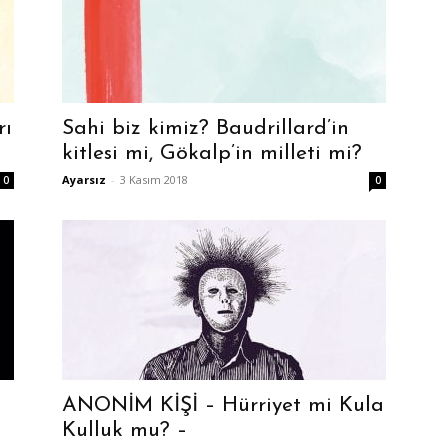
rı
Sahi biz kimiz? Baudrillard’in
kitlesi mi, Gökalp’in milleti mi?
Ayarsız
-
3 Kasım 2018
0
0
ANONİM KİŞİ – Hürriyet mi Kula
Kulluk mu? –