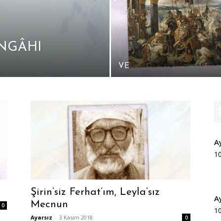
ANGÂHI
VE
A
1
Şirin’siz Ferhat’ım, Leyla’sız
A
Mecnun
0
1
Ayarsız
-
3 Kasım 2018
0