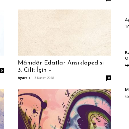
A
1
B
O
Mânidâr Edatlar Ansiklopedisi –
16
3. Cilt: İçin –
0
Ayarsız
-
3 Kasım 2018
0
M
32