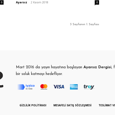
Ayarsız
-
2 Kasım 2018
0
0
3 Sayfanın 1. Sayfası
Mart 2016 da yayın hayatına başlayan
Ayarsız Dergisi
, 
bir soluk katmayı hedefliyor.
GIZLILIK POLITIKASI
MESAFELI SATIŞ SÖZLEŞMESI
TESLIMAT V