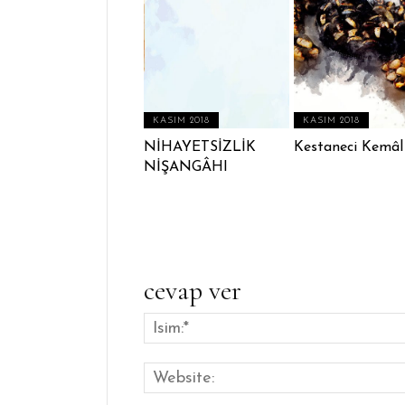
KASIM 2018
KASIM 2018
NİHAYETSİZLİK
Kestaneci Kemâl
NİŞANGÂHI
cevap ver