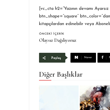
[vc_cta h2=”Yazının devamı Ayarsız 
btn_shape=”square” btn_color=”dang
kitapçılardan edinebilir veya Aboneli
ÖNCEKI İÇERIK
Olaysız Dağılıyoruz
Naver
Paylaş
Diğer Başlıklar