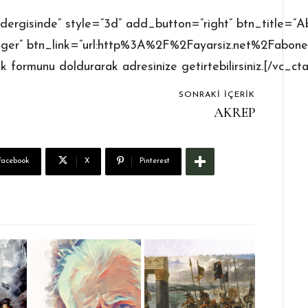
dergisinde” style=”3d” add_button=”right” btn_title=”A
er” btn_link=”url:http%3A%2F%2Fayarsiz.net%2Fabonelik
k formunu doldurarak adresinize getirtebilirsiniz.[/vc_ct
SONRAKI İÇERIK
AKREP
Facebook
X
Pinterest