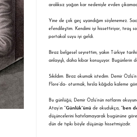
aralıksız yağan kar nedeniyle evden çıkamadı
Yine de çok geç uyandığım söylenemez. Saat 
efendileştim. Kendimi iyi hissettiriyor, tır
portakal suyu iyi geldi.
Biraz belgesel seyrettim, yakın Türkiye tar
anlayışlı, daha kibar konuşuyor. Bugünlerin 
Sıkıldım. Biraz okumak istedim. Demir Özlü’
Flore’da- oturmak, hırsla kâğıda kaleme göm
Bu günlüğü, Demir Özlü’nün notlarını okuy
Atay’ın
“Günlük”ünü
de okudukça,
“ben d
düşüncelerini hatırlamayarak bugününe gör
dün de tıpkı böyle düşünüp hissetmişizdir.