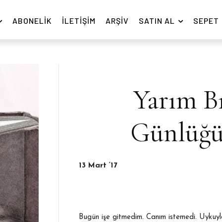
ABONELIK
İLETIŞIM
ARŞIV
SATIN AL
SEPET
Yarım Bı
Günlüğün
13 Mart ‘17
Bugün işe gitmedim. Canım istemedi. Uykuyla