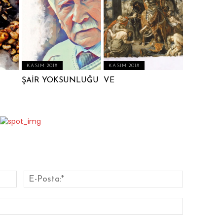
KASIM 2018
KASIM 2018
ŞAİR YOKSUNLUĞU
VE
İsim:*
E-
Posta:*
Website: