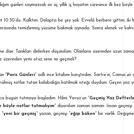
ğım günleri saymazsak on üç yıllık iş hayatım süresince ilk kez böyle
10.30’du. Kalktım. Dolapta bir şey yok. Evvelâ berbere gittim, iki 
aş sonrasında temizlenmiş yüzüme bakmak aynada. Sonra ekmek ve kahval
ihine dair. Tanıkları dinlerken düşündüm: Olanların üzerinden uzun z
de üzerinden yirmi otuz sene mi geçmeli?
nün
“Paris Günleri”
adlı ince kitabını karıştırdım. Sartre’ın, Camus’un
ülmüş notlar tutan kalabalığa katılmak isteği duydum. Geçen yaz yap
unca bugün tutmaya başladım. Hilmi Yavuz’un
“Geçmiş Yaz Defterle
e böyle notlar tutmalıyım”
diyordum zaman zaman. İnsan geçmişi 
e
“yeni bir
geçmiş”
yazan, geçmişi
“eğip büken”
bir varlık. Değişme