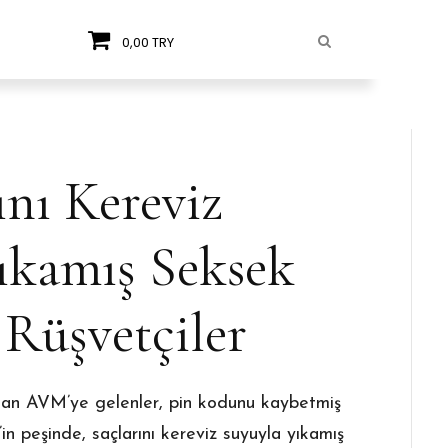
0,00 TRY
ını Kereviz
ıkamış Seksek
 Rüşvetçiler
nan AVM’ye gelenler, pin kodunu kaybetmiş
in peşinde, saçlarını kereviz suyuyla yıkamış