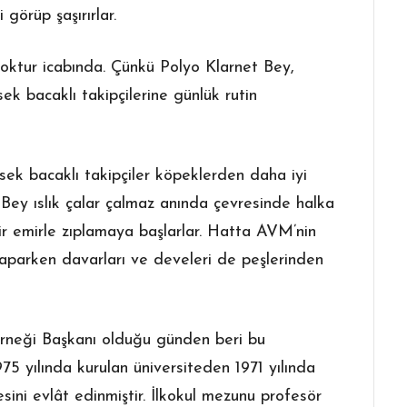
 görüp şaşırırlar.
yoktur icabında. Çünkü Polyo Klarnet Bey,
sek bacaklı takipçilerine günlük rutin
ksek bacaklı takipçiler köpeklerden daha iyi
 Bey ıslık çalar çalmaz anında çevresinde halka
bir emirle zıplamaya başlarlar. Hatta AVM’nin
yaparken davarları ve develeri de peşlerinden
rneği Başkanı olduğu günden beri bu
75 yılında kurulan üniversiteden 1971 yılında
ini evlât edinmiştir. İlkokul mezunu profesör