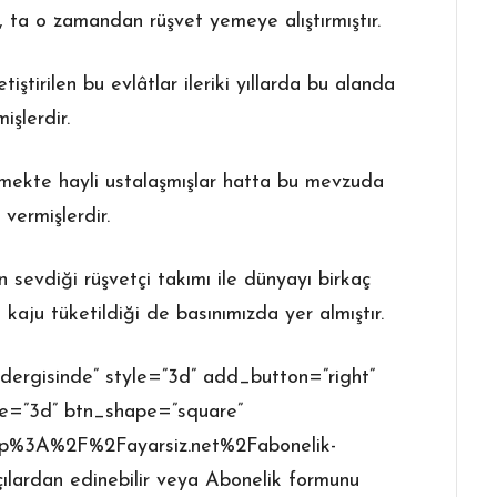
, ta o zamandan rüşvet yemeye alıştırmıştır.
iştirilen bu evlâtlar ileriki yıllarda bu alanda
işlerdir.
irmekte hayli ustalaşmışlar hatta bu mevzuda
 vermişlerdir.
sevdiği rüşvetçi takımı ile dünyayı birkaç
 kaju tüketildiği de basınımızda yer almıştır.
dergisinde” style=”3d” add_button=”right”
le=”3d” btn_shape=”square”
http%3A%2F%2Fayarsiz.net%2Fabonelik-
çılardan edinebilir veya Abonelik formunu