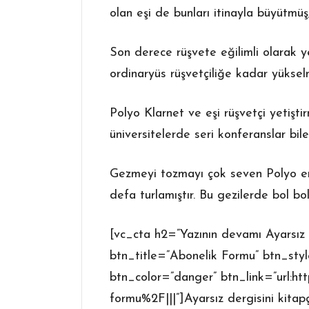
olan eşi de bunları itinayla büyütmüş
Son derece rüşvete eğilimli olarak yet
ordinaryüs rüşvetçiliğe kadar yükselm
Polyo Klarnet ve eşi rüşvetçi yetişt
üniversitelerde seri konferanslar bile
Gezmeyi tozmayı çok seven Polyo en 
defa turlamıştır. Bu gezilerde bol bol
[vc_cta h2=”Yazının devamı Ayarsız 
btn_title=”Abonelik Formu” btn_sty
btn_color=”danger” btn_link=”url:
formu%2F|||”]Ayarsız dergisini kitap