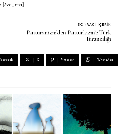
z.[/vc_cta]
SONRAKI İÇERIK
Panturanizm’den Pantürkizm’e Türk
Turancılığı
Facebook
X
Pinterest
WhatsApp