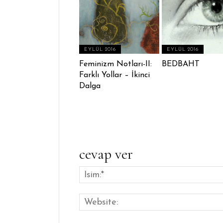
EYLÜL 2016
EYLÜL 2016
Feminizm Notları-II:
BEDBAHT
Farklı Yollar – İkinci
Dalga
cevap ver