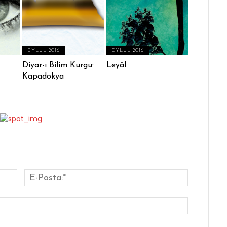
EYLÜL 2016
EYLÜL 2016
Diyar-ı Bilim Kurgu:
Leyâl
Kapadokya
İsim:*
E-
Posta:*
Website: