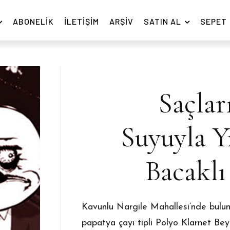
ABONELIK
İLETIŞIM
ARŞIV
SATIN AL
SEPET
Saçlar
Suyuyla Y
Bacaklı
Kavunlu Nargile Mahallesi’nde bulu
papatya çayı tipli Polyo Klarnet Bey’