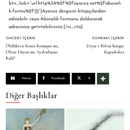
btn_link=”url:http%3A%2F%2Fayarsiz.net%2Faboneli
k-formu%2F|||”]Ayarsız dergisini kitapçılardan
edinebilir veya Abonelik formunu doldurarak
adresinize getirtebilirsiniz.[/vc_cta]
ÖNCEKI İÇERIK
SONRAKI İÇERIK
Öldükten Sonra Konuşan mı,
Diyar-ı Bilim Kurgu:
Öleni Duyan mı Aydınlanan
Kapadokya
Kafa?
Naver
Facebook
X
Diğer Başlıklar