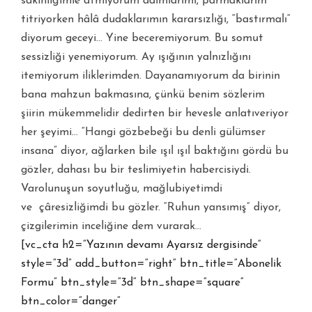
sâkinliğimle atmıyorum adımlarımı, parmaklarım
titriyorken hâlâ dudaklarımın kararsızlığı, “bastırmalı”
diyorum geceyi… Yine beceremiyorum. Bu somut
sessizliği yenemiyorum. Ay ışığının yalnızlığını
itemiyorum iliklerimden. Dayanamıyorum da birinin
bana mahzun bakmasına, çünkü benim sözlerim
şiirin mükemmelidir dedirten bir hevesle anlatıveriyor
her şeyimi… “Hangi gözbebeği bu denli gülümser
insana” diyor, ağlarken bile ışıl ışıl baktığını gördü bu
gözler, dahası bu bir teslimiyetin habercisiydi.
Varolunuşun soyutluğu, mağlubiyetimdi
ve
çâresizliğimdi bu gözler. “Ruhun yansımış” diyor,
çizgilerimin inceliğine dem vurarak…
[vc_cta h2=”Yazının devamı Ayarsız dergisinde”
style=”3d” add_button=”right” btn_title=”Abonelik
Formu” btn_style=”3d” btn_shape=”square”
btn_color=”danger”