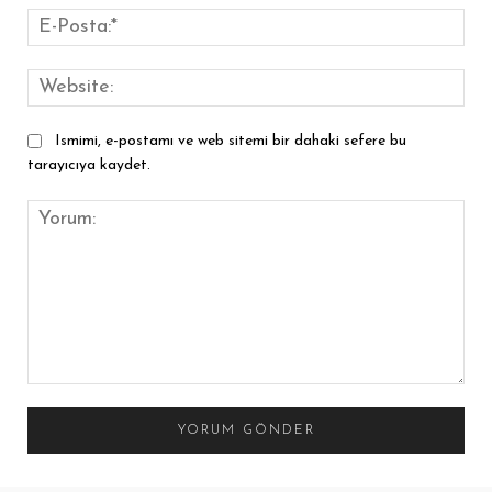
E-
Pos
Web
Ismimi, e-postamı ve web sitemi bir dahaki sefere bu
tarayıcıya kaydet.
Yorum: