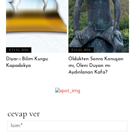
EYLÜL 2016
EYLÜL 2016
Diyar-ı Bilim Kurgu:
Öldükten Sonra Konuşan
Kapadokya
mı, Öleni Duyan mı
Aydınlanan Kafa?
cevap ver
İsim