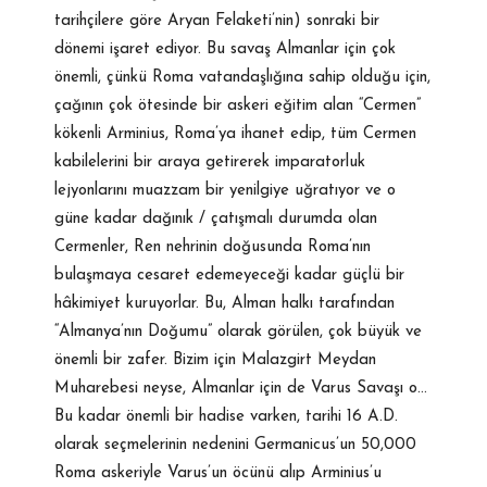
tarihçilere göre Aryan Felaketi’nin) sonraki bir
dönemi işaret ediyor. Bu savaş Almanlar için çok
önemli, çünkü Roma vatandaşlığına sahip olduğu için,
çağının çok ötesinde bir askeri eğitim alan “Cermen”
kökenli Arminius, Roma’ya ihanet edip, tüm Cermen
kabilelerini bir araya getirerek imparatorluk
lejyonlarını muazzam bir yenilgiye uğratıyor ve o
güne kadar dağınık / çatışmalı durumda olan
Cermenler, Ren nehrinin doğusunda Roma’nın
bulaşmaya cesaret edemeyeceği kadar güçlü bir
hâkimiyet kuruyorlar. Bu, Alman halkı tarafından
“Almanya’nın Doğumu” olarak görülen, çok büyük ve
önemli bir zafer. Bizim için Malazgirt Meydan
Muharebesi neyse, Almanlar için de Varus Savaşı o…
Bu kadar önemli bir hadise varken, tarihi 16 A.D.
olarak seçmelerinin nedenini Germanicus’un 50,000
Roma askeriyle Varus’un öcünü alıp Arminius’u