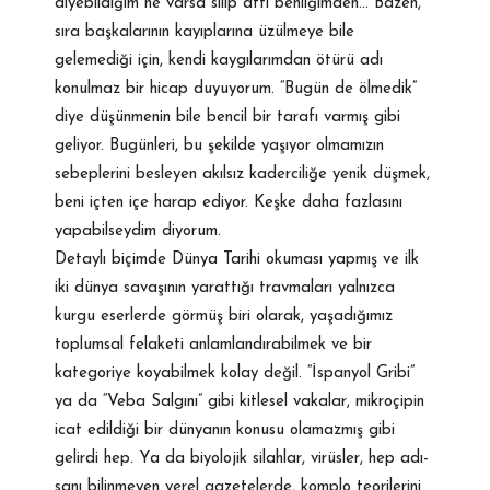
diyebildiğim ne varsa silip attı benliğimden… Bazen,
sıra başkalarının kayıplarına üzülmeye bile
gelemediği için, kendi kaygılarımdan ötürü adı
konulmaz bir hicap duyuyorum. “Bugün de ölmedik”
diye düşünmenin bile bencil bir tarafı varmış gibi
geliyor. Bugünleri, bu şekilde yaşıyor olmamızın
sebeplerini besleyen akılsız kaderciliğe yenik düşmek,
beni içten içe harap ediyor. Keşke daha fazlasını
yapabilseydim diyorum.
Detaylı biçimde Dünya Tarihi okuması yapmış ve ilk
iki dünya savaşının yarattığı travmaları yalnızca
kurgu eserlerde görmüş biri olarak, yaşadığımız
toplumsal felaketi anlamlandırabilmek ve bir
kategoriye koyabilmek kolay değil. “İspanyol Gribi”
ya da “Veba Salgını” gibi kitlesel vakalar, mikroçipin
icat edildiği bir dünyanın konusu olamazmış gibi
gelirdi hep. Ya da biyolojik silahlar, virüsler, hep adı-
sanı bilinmeyen yerel gazetelerde, komplo teorilerini