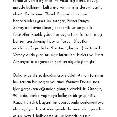
sermaye varsa eğlence -ve yasa dışı bahis, dövüş,
madde kullanımı- kültürüne yatırılmıştır desem, yanlış
olmaz. Bir bakıma “Büyük Buhran” dönemine
benzetebileceğimiz bu süreçte, Birinci Dünya
Savaşı’nın kaybedilmesi, ekonomik ve sosyolojik
felaketler, kaotik şiddet ve suç ortamı ile tarihte eşi
benzeri görülmemiş hiper-enflasyon (fiyatlar
ortalama 3 günde bir 2 katına çıkıyordu) ve tabii ki
Versay Antlaşması’nın ağır hükümleri, Hitler’i ve Nazi
Almanyası’nı doğuracak şartları olgunlaştırmıştır.
Daha önce de söylediğim gibi şiddet, Alman tarihinin
her zaman bir parçasıydı ama Weimar Dönemi’nde
işler gerçekten çığırından çıkmıştı diyebiliriz. Örneğin,
20’lerde, darbe yapmaya kalkışan bir grup (Bkz:
Kapp Putsch), başarılı bir operasyonla parlementoyu
ele geçiriyor, fakat ülke genelinde süregelen grevden
ötürü, yeterli halk desteğini bulamadıkları için,