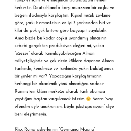
Takip ettiğim ve etkileşimde bulunduğum hemen
herkeste, Deutschland’a karşı muazzam bir coşku ve
beğeni ifadesiyle karşılaştım. Kişisel müzik zevkime
göre, şarkı Rammstein’ın en iyi 3 şarkısından biri ve
klibi de pek çok kritere göre başyapıt sayılabilir.
Ama bizde bu kadar coşku uyandırmış olmasının
sebebi gerçekten prodüksiyon değeri mi, yoksa
“özezer” olarak tanımlayabileceğim Alman
milliyetçiliğinde ve çok derin köklere dayanan Alman
tarihinde, kendimize ve tarihimize yakın bulduğumuz
bir şeyler mi var? Yapacağım karşılaştırmanın
herhangi bir akademik yönü olmadığını, sadece
Rammstein klibini merkeze alarak tarih okuması
yaptığımı baştan vurgulamak isterim
Sonra “vay
efendim öyle anakronizm, böyle jukstapozisyon” diye
beni eleştirmeyin.
Klip, Roma askerlerinin “Germania Magna”