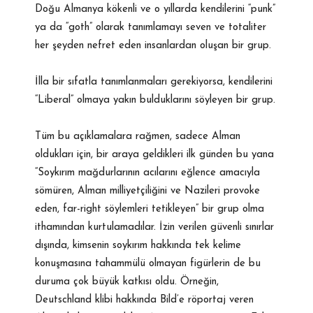
Doğu Almanya kökenli ve o yıllarda kendilerini “punk”
ya da “goth” olarak tanımlamayı seven ve totaliter
her şeyden nefret eden insanlardan oluşan bir grup.
İlla bir sıfatla tanımlanmaları gerekiyorsa, kendilerini
“Liberal” olmaya yakın bulduklarını söyleyen bir grup.
Tüm bu açıklamalara rağmen, sadece Alman
oldukları için, bir araya geldikleri ilk günden bu yana
“Soykırım mağdurlarının acılarını eğlence amacıyla
sömüren, Alman milliyetçiliğini ve Nazileri provoke
eden, far-right söylemleri tetikleyen” bir grup olma
ithamından kurtulamadılar. İzin verilen güvenli sınırlar
dışında, kimsenin soykırım hakkında tek kelime
konuşmasına tahammülü olmayan figürlerin de bu
duruma çok büyük katkısı oldu. Örneğin,
Deutschland klibi hakkında Bild’e röportaj veren