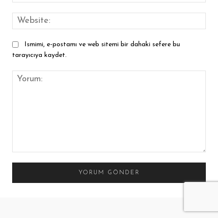
Pos
Web
Ismimi, e-postamı ve web sitemi bir dahaki sefere bu
tarayıcıya kaydet.
Yorum: