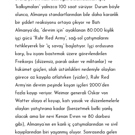
“kalkışmaları” yalnızca 100 saat sürüyor. Durum böyle
olunca, Almanya standartlarından bile daha karanlık
bir şiddet reaksiyonu ortaya çıkıyor ve Batı
Almanya’da, “devrim için” ayaklanan 80.000 kişilik
işçi gücü “Ruhr Red Army”, sağ-sol çatışmalarını
tetikleyerek bir “iç savaş” başlatıyor. İşçi ordusuna
karşı, bu isyanı bastırmak üzere görevlendirilen
Freikorps (düzensiz, paralı asker ve militanlar) ve
hükümet güçleri, silah üstünlükleri nedeniyle olayları
görece az kayıpla atlatırken (yüzler), Ruhr Red
Army’nin devrim peşinde koşan işçileri 2000’den
fazla kayıp veriyor. Weimar generali Oskar von
Watter olaya el koyup, katı yasak ve düzenlemelerle
olayları yatıştırana kadar (benzetmek belki yanlış
olacak ama bir nevi Kenan Evren ve 80 darbesi
gibi), Almanya’nın en kanlı iç çatışmalarından ve sivil
kayıplarından biri yaşanmış oluyor. Sonrasında gelen