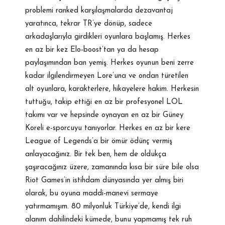
problemi ranked karşılaşmalarda dezavantaj
yaratınca, tekrar TR’ye dönüp, sadece
arkadaşlarıyla girdikleri oyunlara başlamış. Herkes
en az bir kez Elo-boost’tan ya da hesap
paylaşımından ban yemiş. Herkes oyunun beni zerre
kadar ilgilendirmeyen Lore’una ve ondan türetilen
alt oyunlara, karakterlere, hikayelere hakim. Herkesin
tuttuğu, takip ettiği en az bir profesyonel LOL
takımı var ve hepsinde oynayan en az bir Güney
Koreli e-sporcuyu tanıyorlar. Herkes en az bir kere
League of Legends’a bir ömür ödünç vermiş
anlayacağınız. Bir tek ben, hem de oldukça
şaşıracağınız üzere, zamanında kısa bir süre bile olsa
Riot Games’in istihdam dünyasında yer almış biri
olarak, bu oyuna maddi-manevi sermaye
yatırmamışım. 80 milyonluk Türkiye’de, kendi ilgi
alanım dahilindeki kümede, bunu yapmamış tek ruh