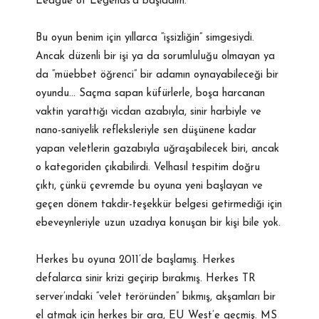
League of Legends’a başladım.
Bu oyun benim için yıllarca “işsizliğin” simgesiydi.
Ancak düzenli bir işi ya da sorumluluğu olmayan ya
da “müebbet öğrenci” bir adamın oynayabileceği bir
oyundu… Saçma sapan küfürlerle, boşa harcanan
vaktin yarattığı vicdan azabıyla, sinir harbiyle ve
nano-saniyelik refleksleriyle sen düşünene kadar
yapan veletlerin gazabıyla uğraşabilecek biri, ancak
o kategoriden çıkabilirdi. Velhasıl tespitim doğru
çıktı, çünkü çevremde bu oyuna yeni başlayan ve
geçen dönem takdir-teşekkür belgesi getirmediği için
ebeveynleriyle uzun uzadıya konuşan bir kişi bile yok.
Herkes bu oyuna 2011’de başlamış. Herkes
defalarca sinir krizi geçirip bırakmış. Herkes TR
server’ındaki “velet teröründen” bıkmış, akşamları bir
el atmak için herkes bir ara, EU West’e geçmiş. MS