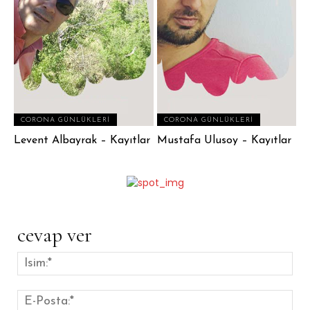
CORONA GÜNLÜKLERI
CORONA GÜNLÜKLERI
Levent Albayrak – Kayıtlar
Mustafa Ulusoy – Kayıtlar
cevap ver
İsim
E-