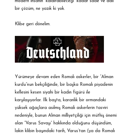
modern insanın “kaldırabileceği” kadar sade ve adil
bir çözüm, ne yazık ki yok.
Klibe geri dönelim.
Yürümeye devam eden Romalı askerler, bir “Alman
kurdu”nun bekçiliğinde, bir başka Romalı piyadenin
kellesini kesen siyahi bir kadın figürü ile
karşılaşıyorlar. İlk başta, karanlık bir ormandaki
yüksek ağaçlara asılmış Romalı askerlerin tasviri
nedeniyle, bunun Alman milliyetçiliği için müthiş önemi
olan “Varus Savaşı” hakkında olduğunu düşündüm,
lakin klibin başındaki tarih, Varus’tan (ya da Romalı