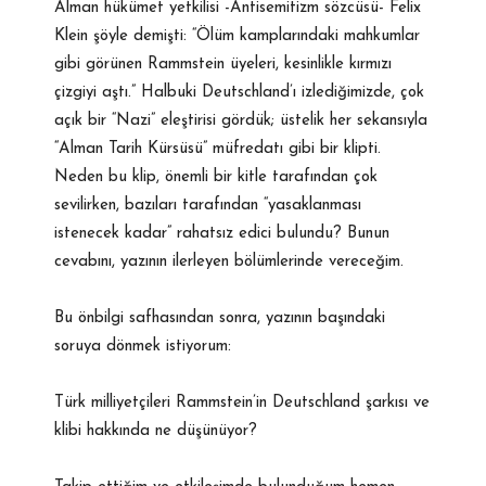
Alman hükümet yetkilisi -Antisemitizm sözcüsü- Felix
Klein şöyle demişti: “Ölüm kamplarındaki mahkumlar
gibi görünen Rammstein üyeleri, kesinlikle kırmızı
çizgiyi aştı.” Halbuki Deutschland’ı izlediğimizde, çok
açık bir “Nazi” eleştirisi gördük; üstelik her sekansıyla
“Alman Tarih Kürsüsü” müfredatı gibi bir klipti.
Neden bu klip, önemli bir kitle tarafından çok
sevilirken, bazıları tarafından “yasaklanması
istenecek kadar” rahatsız edici bulundu? Bunun
cevabını, yazının ilerleyen bölümlerinde vereceğim.
Bu önbilgi safhasından sonra, yazının başındaki
soruya dönmek istiyorum:
Türk milliyetçileri Rammstein’in Deutschland şarkısı ve
klibi hakkında ne düşünüyor?