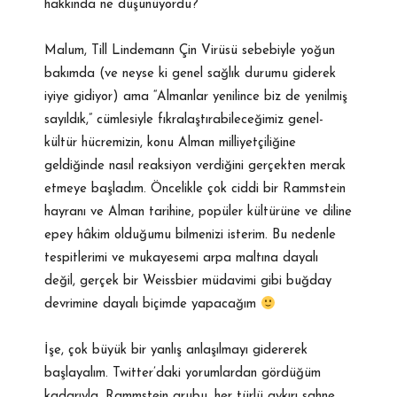
hakkında ne düşünüyordu?
Malum, Till Lindemann Çin Virüsü sebebiyle yoğun
bakımda (ve neyse ki genel sağlık durumu giderek
iyiye gidiyor) ama “Almanlar yenilince biz de yenilmiş
sayıldık,” cümlesiyle fıkralaştırabileceğimiz genel-
kültür hücremizin, konu Alman milliyetçiliğine
geldiğinde nasıl reaksiyon verdiğini gerçekten merak
etmeye başladım. Öncelikle çok ciddi bir Rammstein
hayranı ve Alman tarihine, popüler kültürüne ve diline
epey hâkim olduğumu bilmenizi isterim. Bu nedenle
tespitlerimi ve mukayesemi arpa maltına dayalı
değil, gerçek bir Weissbier müdavimi gibi buğday
devrimine dayalı biçimde yapacağım
İşe, çok büyük bir yanlış anlaşılmayı gidererek
başlayalım. Twitter’daki yorumlardan gördüğüm
kadarıyla, Rammstein grubu, her türlü aykırı sahne