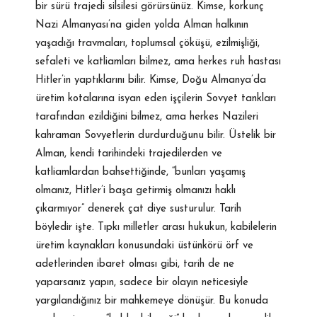
bir sürü trajedi silsilesi görürsünüz. Kimse, korkunç
Nazi Almanyası’na giden yolda Alman halkının
yaşadığı travmaları, toplumsal çöküşü, ezilmişliği,
sefaleti ve katliamları bilmez, ama herkes ruh hastası
Hitler’in yaptıklarını bilir. Kimse, Doğu Almanya’da
üretim kotalarına isyan eden işçilerin Sovyet tankları
tarafından ezildiğini bilmez, ama herkes Nazileri
kahraman Sovyetlerin durdurduğunu bilir. Üstelik bir
Alman, kendi tarihindeki trajedilerden ve
katliamlardan bahsettiğinde, “bunları yaşamış
olmanız, Hitler’i başa getirmiş olmanızı haklı
çıkarmıyor” denerek çat diye susturulur. Tarih
böyledir işte. Tıpkı milletler arası hukukun, kabilelerin
üretim kaynakları konusundaki üstünkörü örf ve
adetlerinden ibaret olması gibi, tarih de ne
yaparsanız yapın, sadece bir olayın neticesiyle
yargılandığınız bir mahkemeye dönüşür. Bu konuda