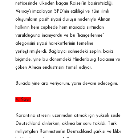
neticesinde ülkeden kaçan Kaiser’in basiretsizliği,
Versay’ı imzalayan SPD’nin ezikliği ve tüm ılımlı
oluşumların pasif siyasi duruşu nedeniyle Alman
halkının hem cephede hem masada sırtından
vurulduğuna inanıyordu ve bu “hançerlenme”
alegorisini siyasi hareketlerinin temeline
yerleştirmişlerdi. Bağlayıcı sahnedeki zeplin, bariz
biçimde, yine bu dönemdeki Hindenburg faciasını ve
çöken Alman endüstrisini temsil ediyor.
Burada yine ara veriyorum, yarın devam edeceğim.
4. Kayıt
Karantina stresini üzerimden atmak için yüksek sesle
Deutschland dinlerken, aklıma bir soru takıldı: Türk
milliyetçileri Rammstein’in Deutschland şarkısı ve klibi