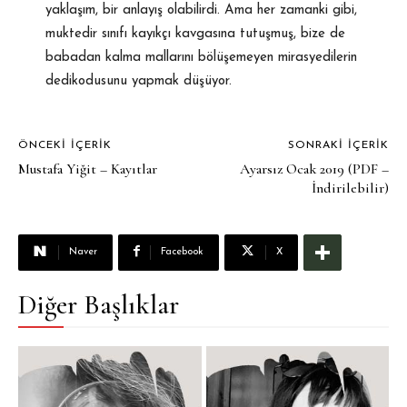
yaklaşım, bir anlayış olabilirdi. Ama her zamanki gibi,
muktedir sınıfı kayıkçı kavgasına tutuşmuş, bize de
babadan kalma mallarını bölüşemeyen mirasyedilerin
dedikodusunu yapmak düşüyor.
ÖNCEKI İÇERIK
SONRAKI İÇERIK
Mustafa Yiğit – Kayıtlar
Ayarsız Ocak 2019 (PDF –
İndirilebilir)
Naver
Facebook
X
Diğer Başlıklar