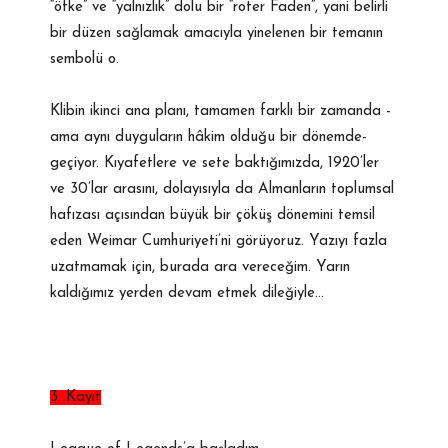
“öfke” ve “yalnızlık” dolu bir “roter Faden”, yani belirli
bir düzen sağlamak amacıyla yinelenen bir temanın
sembolü o.
Klibin ikinci ana planı, tamamen farklı bir zamanda -
ama aynı duyguların hâkim olduğu bir dönemde-
geçiyor. Kıyafetlere ve sete baktığımızda, 1920’ler
ve 30’lar arasını, dolayısıyla da Almanların toplumsal
hafızası açısından büyük bir çöküş dönemini temsil
eden Weimar Cumhuriyeti’ni görüyoruz. Yazıyı fazla
uzatmamak için, burada ara vereceğim. Yarın
kaldığımız yerden devam etmek dileğiyle…
3. Kayıt