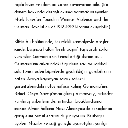
toplu kıyım ve idamları zaten saymıyorum bile. (Bu
dönem hakkında detaylı okuma yapmak isteyenler
Mark Jones’un Foundinh Weimar: Violence and the
German Revolution of 1918-1919 kitabını okuyabilir.)
Klibin bu bölümünde, tekerlekli sandalyeyle ateşler
içinde, başında halkın “kesik başını” taşıyarak zorla
yürütülen Germania’nın temsil ettiği durum bu…
Germania’nın arkasındaki figürlerin sağ ve radikal
solu temsil eden biçimlerde giydirildiğini görebilirsiniz
zaten. Araya kaynayan savaş sahnesi
görüntülerindeki nefes nefese kalmış Germania’nın,
Birinci Dünya Savaşı’ndan çıkmış Almanya’yı, sırtından
vurulmuş askerlerin de, sırtından bıçaklandığına
inanan Alman halkının Nazi Almanyası ile sonuçlanan
görüşlerini temsil ettiğini düşünüyorum. Ferikorps
üyeleri, Naziler ve sağ görüşlü siyasetçiler, yenilgi