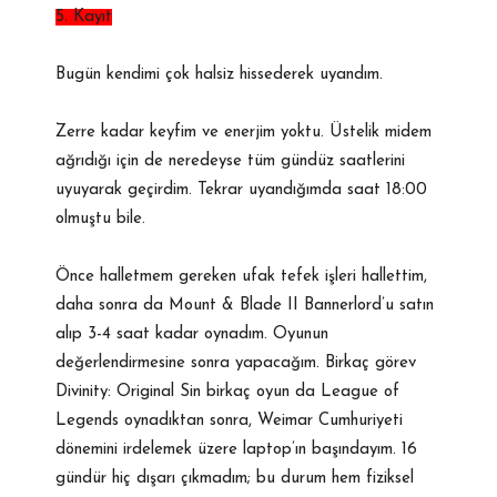
5. Kayıt
Bugün kendimi çok halsiz hissederek uyandım.
Zerre kadar keyfim ve enerjim yoktu. Üstelik midem
ağrıdığı için de neredeyse tüm gündüz saatlerini
uyuyarak geçirdim. Tekrar uyandığımda saat 18:00
olmuştu bile.
Önce halletmem gereken ufak tefek işleri hallettim,
daha sonra da Mount & Blade II Bannerlord’u satın
alıp 3-4 saat kadar oynadım. Oyunun
değerlendirmesine sonra yapacağım. Birkaç görev
Divinity: Original Sin birkaç oyun da League of
Legends oynadıktan sonra, Weimar Cumhuriyeti
dönemini irdelemek üzere laptop’ın başındayım. 16
gündür hiç dışarı çıkmadım; bu durum hem fiziksel