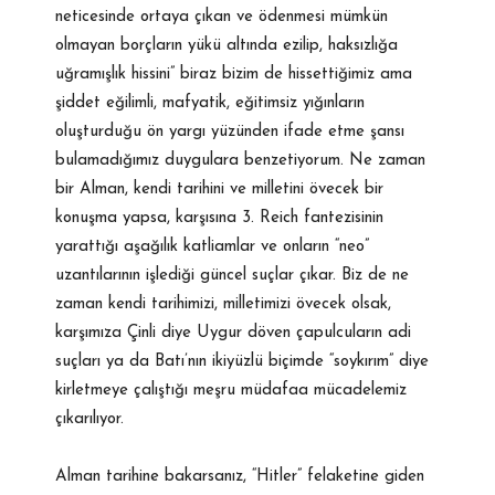
neticesinde ortaya çıkan ve ödenmesi mümkün
olmayan borçların yükü altında ezilip, haksızlığa
uğramışlık hissini” biraz bizim de hissettiğimiz ama
şiddet eğilimli, mafyatik, eğitimsiz yığınların
oluşturduğu ön yargı yüzünden ifade etme şansı
bulamadığımız duygulara benzetiyorum. Ne zaman
bir Alman, kendi tarihini ve milletini övecek bir
konuşma yapsa, karşısına 3. Reich fantezisinin
yarattığı aşağılık katliamlar ve onların “neo”
uzantılarının işlediği güncel suçlar çıkar. Biz de ne
zaman kendi tarihimizi, milletimizi övecek olsak,
karşımıza Çinli diye Uygur döven çapulcuların adi
suçları ya da Batı’nın ikiyüzlü biçimde “soykırım” diye
kirletmeye çalıştığı meşru müdafaa mücadelemiz
çıkarılıyor.
Alman tarihine bakarsanız, “Hitler” felaketine giden