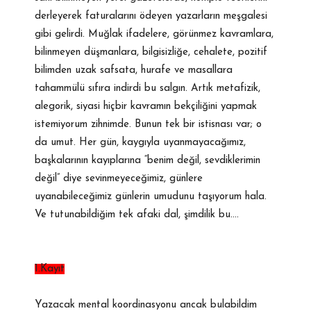
derleyerek faturalarını ödeyen yazarların meşgalesi
gibi gelirdi. Muğlak ifadelere, görünmez kavramlara,
bilinmeyen düşmanlara, bilgisizliğe, cehalete, pozitif
bilimden uzak safsata, hurafe ve masallara
tahammülü sıfıra indirdi bu salgın. Artık metafizik,
alegorik, siyasi hiçbir kavramın bekçiliğini yapmak
istemiyorum zihnimde. Bunun tek bir istisnası var; o
da umut. Her gün, kaygıyla uyanmayacağımız,
başkalarının kayıplarına “benim değil, sevdiklerimin
değil” diye sevinmeyeceğimiz, günlere
uyanabileceğimiz günlerin umudunu taşıyorum hala.
Ve tutunabildiğim tek afaki dal, şimdilik bu….
1.Kayıt
Yazacak mental koordinasyonu ancak bulabildim