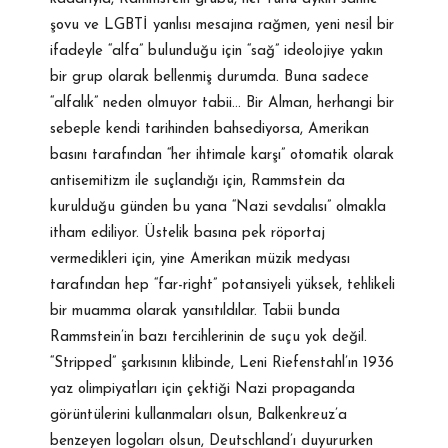
şovu ve LGBTİ yanlısı mesajına rağmen, yeni nesil bir
ifadeyle “alfa” bulunduğu için “sağ” ideolojiye yakın
bir grup olarak bellenmiş durumda. Buna sadece
“alfalık” neden olmuyor tabii… Bir Alman, herhangi bir
sebeple kendi tarihinden bahsediyorsa, Amerikan
basını tarafından “her ihtimale karşı” otomatik olarak
antisemitizm ile suçlandığı için, Rammstein da
kurulduğu günden bu yana “Nazi sevdalısı” olmakla
itham ediliyor. Üstelik basına pek röportaj
vermedikleri için, yine Amerikan müzik medyası
tarafından hep “far-right” potansiyeli yüksek, tehlikeli
bir muamma olarak yansıtıldılar. Tabii bunda
Rammstein’in bazı tercihlerinin de suçu yok değil.
“Stripped” şarkısının klibinde, Leni Riefenstahl’ın 1936
yaz olimpiyatları için çektiği Nazi propaganda
görüntülerini kullanmaları olsun, Balkenkreuz’a
benzeyen logoları olsun, Deutschland’ı duyururken