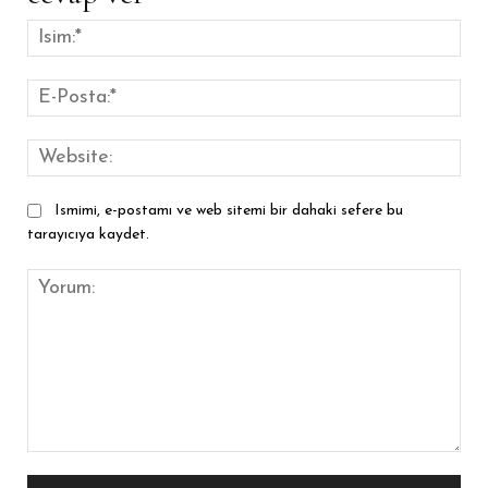
İsim
E-
Pos
Web
Ismimi, e-postamı ve web sitemi bir dahaki sefere bu
tarayıcıya kaydet.
Yorum: