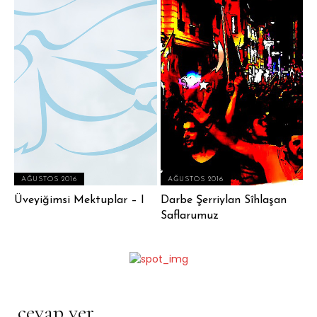
AĞUSTOS 2016
AĞUSTOS 2016
Üveyiğimsi Mektuplar – I
Darbe Şerriylan Sîhlaşan
Saflarumuz
cevap ver