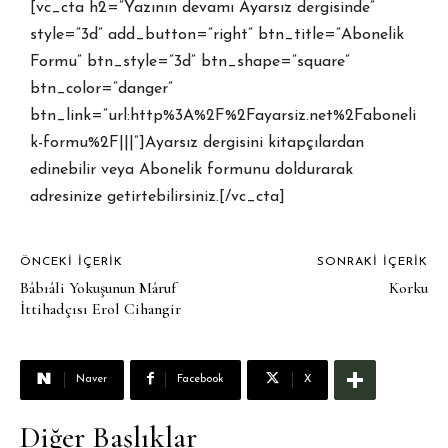
[vc_cta h2=”Yazının devamı Ayarsız dergisinde”
style=”3d” add_button=”right” btn_title=”Abonelik
Formu” btn_style=”3d” btn_shape=”square”
btn_color=”danger”
btn_link=”url:http%3A%2F%2Fayarsiz.net%2Faboneli
k-formu%2F|||”]Ayarsız dergisini kitapçılardan
edinebilir veya Abonelik formunu doldurarak
adresinize getirtebilirsiniz.[/vc_cta]
ÖNCEKI İÇERIK
SONRAKI İÇERIK
Bâbıâli Yokuşunun Mâruf
Korku
İttihadçısı Erol Cihangir
Naver
Facebook
X
Diğer Başlıklar