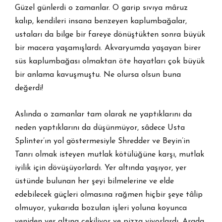
Güzel günlerdi o zamanlar. O garip sıvıya mâruz
kalıp, kendileri insana benzeyen kaplumbağalar,
ustaları da bilge bir fareye dönüştükten sonra büyük
bir macera yaşamışlardı. Akvaryumda yaşayan birer
süs kaplumbağası olmaktan öte hayatları çok büyük
bir anlama kavuşmuştu. Ne olursa olsun buna
değerdi!
Aslında o zamanlar tam olarak ne yaptıklarını da
neden yaptıklarını da düşünmüyor, sâdece Usta
Splinter’ın yol göstermesiyle Shredder ve Beyin’in
Tanrı olmak isteyen mutlak kötülüğüne karşı, mutlak
iyilik için dövüşüyorlardı. Yer altında yaşıyor, yer
üstünde bulunan her şeyi bilmelerine ve elde
edebilecek güçleri olmasına rağmen hiçbir şeye tâlip
olmuyor, yukarıda bozulan işleri yoluna koyunca
yeniden yer altına çekiliyor ve pizza yiyorlardı. Arada