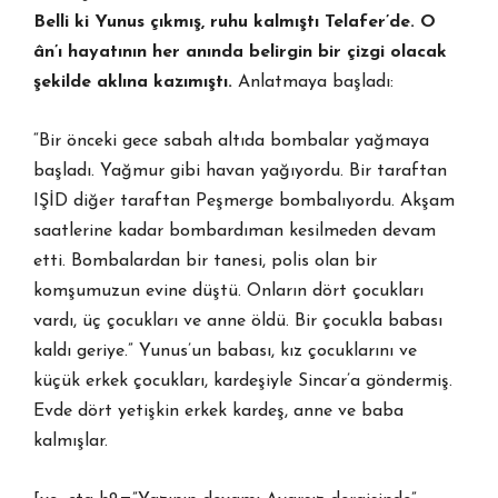
Belli ki Yunus ç
ı
km
ış
, ruhu kalm
ış
t
ı
Telafer’de. O
ân’
ı
hayat
ı
n
ı
n her an
ı
nda belirgin bir çizgi olacak
ş
ekilde akl
ı
na kaz
ı
m
ış
t
ı
.
Anlatmaya başladı:
“Bir önceki gece sabah altıda bombalar yağmaya
başladı. Yağmur gibi havan yağıyordu. Bir taraftan
IŞİD diğer taraftan Peşmerge bombalıyordu. Akşam
saatlerine kadar bombardıman kesilmeden devam
etti. Bombalardan bir tanesi, polis olan bir
komşumuzun evine düştü. Onların dört çocukları
vardı, üç çocukları ve anne öldü. Bir çocukla babası
kaldı geriye.” Yunus’un babası, kız çocuklarını ve
küçük erkek çocukları, kardeşiyle Sincar’a göndermiş.
Evde dört yetişkin erkek kardeş, anne ve baba
kalmışlar.