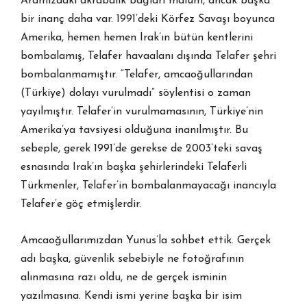
Aramızdaki akrabalık bağları malûm, ancak başka
bir inanç daha var. 1991’deki Körfez Savaşı boyunca
Amerika, hemen hemen Irak’ın bütün kentlerini
bombalamış, Telafer havaalanı dışında Telafer şehri
bombalanmamıştır. “Telafer, amcaoğullarından
(Türkiye) dolayı vurulmadı” söylentisi o zaman
yayılmıştır. Telafer’in vurulmamasının, Türkiye’nin
Amerika’ya tavsiyesi olduğuna inanılmıştır. Bu
sebeple, gerek 1991’de gerekse de 2003’teki savaş
esnasında Irak’ın başka şehirlerindeki Telaferli
Türkmenler, Telafer’in bombalanmayacağı inancıyla
Telafer’e göç etmişlerdir.
Amcaoğullarımızdan Yunus’la sohbet ettik. Gerçek
adı başka, güvenlik sebebiyle ne fotoğrafının
alınmasına razı oldu, ne de gerçek isminin
yazılmasına. Kendi ismi yerine başka bir isim