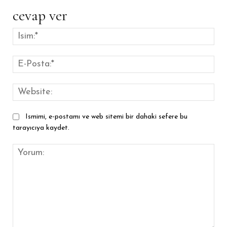
cevap ver
İsim
E-
Pos
Web
Ismimi, e-postamı ve web sitemi bir dahaki sefere bu
tarayıcıya kaydet.