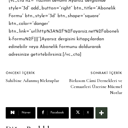
[vc_cta h2=”Yazının devamı Ayarsız dergisinde”
style=”3d” add_button=”right” btn_title=”Abonelik
Formu” btn_style=”3d” btn_shape=”square”
btn_color=”danger”
btn_link=”url:http%3A%2F%2Fayarsiz.net%2Faboneli
k-formu%2F|||”]Ayarsız dergisini kitapçılardan
edinebilir veya Abonelik formunu doldurarak
adresinize getirtebilirsiniz.[/vc_cta]
ÖNCEKI İÇERIK
SONRAKI İÇERIK
Sahibine Adanmış Mektuplar
Birkısım Câmi Dernekleri ve
Cemaatleri Üzerine Mücmel
Notlar
Naver
Facebook
X