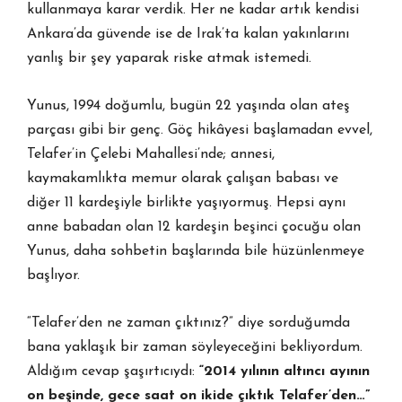
kullanmaya karar verdik. Her ne kadar artık kendisi
Ankara’da güvende ise de Irak’ta kalan yakınlarını
yanlış bir şey yaparak riske atmak istemedi.
Yunus, 1994 doğumlu, bugün 22 yaşında olan ateş
parçası gibi bir genç. Göç hikâyesi başlamadan evvel,
Telafer’in Çelebi Mahallesi’nde; annesi,
kaymakamlıkta memur olarak çalışan babası ve
diğer 11 kardeşiyle birlikte yaşıyormuş. Hepsi aynı
anne babadan olan 12 kardeşin beşinci çocuğu olan
Yunus, daha sohbetin başlarında bile hüzünlenmeye
başlıyor.
“Telafer’den ne zaman çıktınız?” diye sorduğumda
bana yaklaşık bir zaman söyleyeceğini bekliyordum.
Aldığım cevap şaşırtıcıydı:
“2014 y
ı
l
ı
n
ı
n alt
ı
nc
ı
ay
ı
n
ı
n
on be
ş
inde, gece saat on ikide ç
ı
kt
ı
k Telafer’den…”