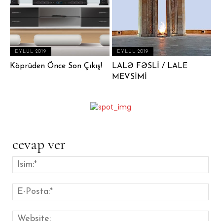
EYLÜL 2019
EYLÜL 2019
Köprüden Önce Son Çıkış!
LALƏ FƏSLİ / LALE
MEVSİMİ
cevap ver
İsim
E-
Pos
Web