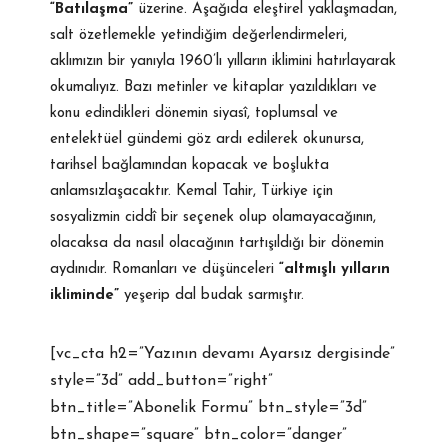
“Batılaşma”
üzerine. Aşağıda eleştirel yaklaşmadan,
salt özetlemekle yetindiğim değerlendirmeleri,
aklımızın bir yanıyla 1960’lı yılların iklimini hatırlayarak
okumalıyız. Bazı metinler ve kitaplar yazıldıkları ve
konu edindikleri dönemin siyasî, toplumsal ve
entelektüel gündemi göz ardı edilerek okunursa,
tarihsel bağlamından kopacak ve boşlukta
anlamsızlaşacaktır. Kemal Tahir, Türkiye için
sosyalizmin ciddî bir seçenek olup olamayacağının,
olacaksa da nasıl olacağının tartışıldığı bir dönemin
aydınıdır. Romanları ve düşünceleri
“altmışlı yılların
ikliminde”
yeşerip dal budak sarmıştır.
[vc_cta h2=”Yazının devamı Ayarsız dergisinde”
style=”3d” add_button=”right”
btn_title=”Abonelik Formu” btn_style=”3d”
btn_shape=”square” btn_color=”danger”