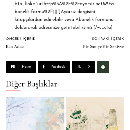
btn_link=”url:http%3A%2F%2Fayarsiz.net%2Fa
bonelik-formu%2F|||”]Ayarsız dergisini
kitapçılardan edinebilir veya Abonelik formunu
doldurarak adresinize getirtebilirsiniz.[/vc_cta]
ÖNCEKI İÇERIK
SONRAKI İÇERIK
Kan Adası
Bir Saniye Bir Seniyye
Naver
Facebook
X
Diğer Başlıklar