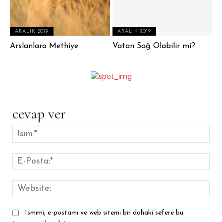
ARALIK 2019
ARALIK 2019
Arslanlara Methiye
Vatan Sağ Olabilir mi?
cevap ver
İsim
E-
Pos
Web
Ismimi, e-postamı ve web sitemi bir dahaki sefere bu