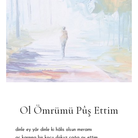
Ol Ömrümü Pûş Ettim
dinle ey yâr dinle ki hâlis olsun meramı
aç karnına bir koçu dokuz cağa aş ettim