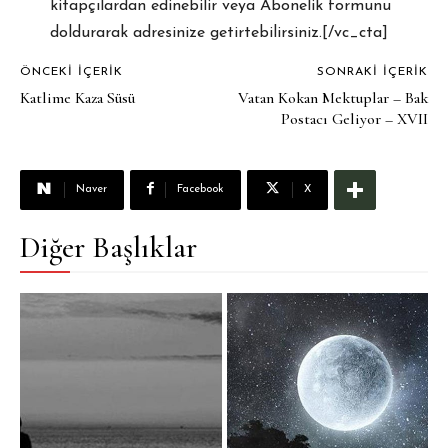
kitapçılardan edinebilir veya Abonelik formunu
doldurarak adresinize getirtebilirsiniz.[/vc_cta]
ÖNCEKI İÇERIK
SONRAKI İÇERIK
Katlime Kaza Süsü
Vatan Kokan Mektuplar – Bak
Postacı Geliyor – XVII
Naver
Facebook
X
Diğer Başlıklar