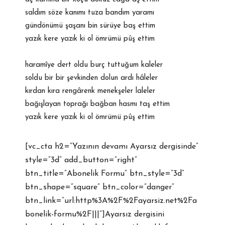
saldım söze kanımı tuza bandım yaramı
gündönümü şaşanı bin sürüye baş ettim
yazık kere yazık ki ol ömrümü pûş ettim
haramîye dert oldu burç tuttuğum kaleler
soldu bir bir şevkinden dolun ardı hâleler
kırdan kıra rengârenk menekşeler laleler
bağışlayan toprağı bağban hasmı taş ettim
yazık kere yazık ki ol ömrümü pûş ettim
[vc_cta h2=”Yazının devamı Ayarsız dergisinde”
style=”3d” add_button=”right”
btn_title=”Abonelik Formu” btn_style=”3d”
btn_shape=”square” btn_color=”danger”
btn_link=”url:http%3A%2F%2Fayarsiz.net%2Fa
bonelik-formu%2F|||”]Ayarsız dergisini