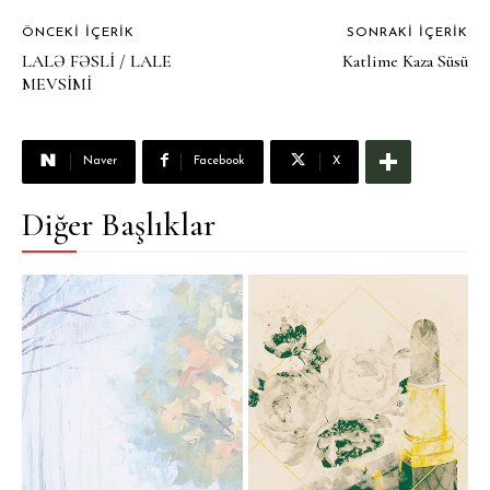
ÖNCEKI İÇERIK
SONRAKI İÇERIK
LALƏ FƏSLİ / LALE
Katlime Kaza Süsü
MEVSİMİ
Naver
Facebook
X
Diğer Başlıklar