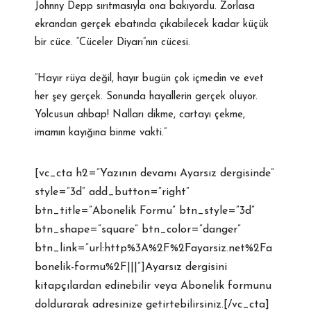
Johnny Depp sırıtmasıyla ona bakıyordu. Zorlasa
ekrandan gerçek ebatında çıkabilecek kadar küçük
bir cüce. “Cüceler Diyarı”nın cücesi.
“Hayır rüya değil, hayır bugün çok içmedin ve evet
her şey gerçek. Sonunda hayallerin gerçek oluyor.
Yolcusun ahbap! Nalları dikme, cartayı çekme,
imamın kayığına binme vakti.”
[vc_cta h2=”Yazının devamı Ayarsız dergisinde”
style=”3d” add_button=”right”
btn_title=”Abonelik Formu” btn_style=”3d”
btn_shape=”square” btn_color=”danger”
btn_link=”url:http%3A%2F%2Fayarsiz.net%2Fa
bonelik-formu%2F|||”]Ayarsız dergisini
kitapçılardan edinebilir veya Abonelik formunu
doldurarak adresinize getirtebilirsiniz.[/vc_cta]