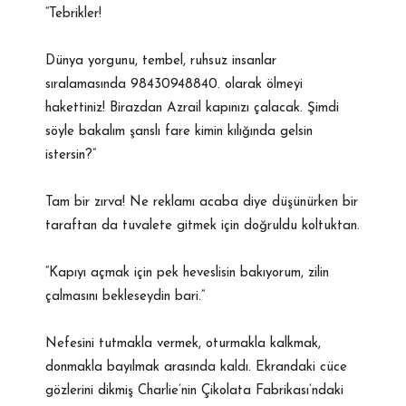
“Tebrikler!
Dünya yorgunu, tembel, ruhsuz insanlar
sıralamasında 98430948840. olarak ölmeyi
hakettiniz! Birazdan Azrail kapınızı çalacak. Şimdi
söyle bakalım şanslı fare kimin kılığında gelsin
istersin?”
Tam bir zırva! Ne reklamı acaba diye düşünürken bir
taraftan da tuvalete gitmek için doğruldu koltuktan.
“Kapıyı açmak için pek heveslisin bakıyorum, zilin
çalmasını bekleseydin bari.”
Nefesini tutmakla vermek, oturmakla kalkmak,
donmakla bayılmak arasında kaldı. Ekrandaki cüce
gözlerini dikmiş Charlie’nin Çikolata Fabrikası’ndaki