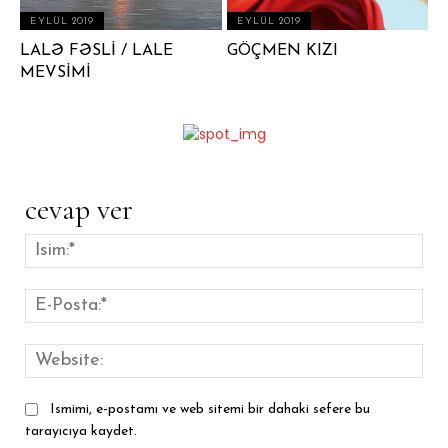
EYLÜL 2019
EYLÜL 2019
LALƏ FƏSLİ / LALE
GÖÇMEN KIZI
MEVSİMİ
cevap ver
İsim
E-
Pos
Web
Ismimi, e-postamı ve web sitemi bir dahaki sefere bu
tarayıcıya kaydet.