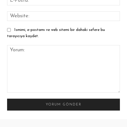
Pos
Web
Ismimi, e-postamı ve web sitemi bir dahaki sefere bu
tarayıcıya kaydet.
Yorum: