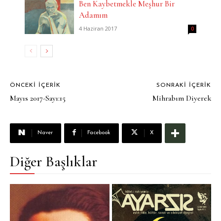
Ben Kaybetmekle Meşhur Bir
Adamım
4 Haziran 2017
0
ÖNCEKI İÇERIK
SONRAKI İÇERIK
Mayıs 2017-Sayı:15
Mihrabım Diyerek
Naver
Facebook
X
Diğer Başlıklar