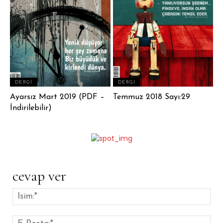
DERGI
DERGI
Ayarsız Mart 2019 (PDF –
Temmuz 2018 Sayı:29
İndirilebilir)
cevap ver
İsim
E-