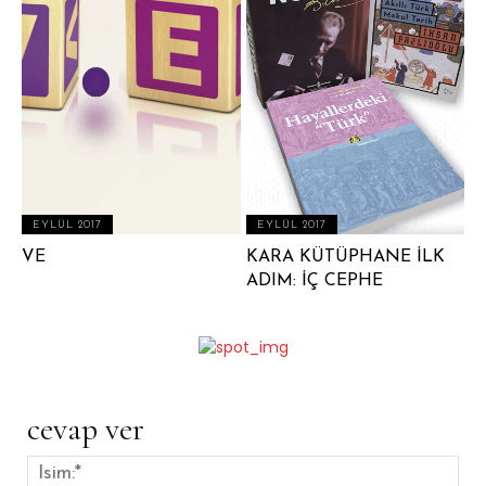
EYLÜL 2017
EYLÜL 2017
VE
KARA KÜTÜPHANE İLK
ADIM: İÇ CEPHE
cevap ver
İsim