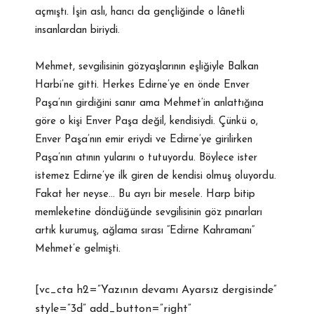
açmıştı. İşin aslı, hancı da gençliğinde o lânetli
insanlardan biriydi.
Mehmet, sevgilisinin gözyaşlarının eşliğiyle Balkan
Harbi’ne gitti. Herkes Edirne’ye en önde Enver
Paşa’nın girdiğini sanır ama Mehmet’in anlattığına
göre o kişi Enver Paşa değil, kendisiydi. Çünkü o,
Enver Paşa’nın emir eriydi ve Edirne’ye girilirken
Paşa’nın atının yularını o tutuyordu. Böylece ister
istemez Edirne’ye ilk giren de kendisi olmuş oluyordu.
Fakat her neyse… Bu ayrı bir mesele. Harp bitip
memleketine döndüğünde sevgilisinin göz pınarları
artık kurumuş, ağlama sırası “Edirne Kahramanı”
Mehmet’e gelmişti.
[vc_cta h2=”Yazının devamı Ayarsız dergisinde”
style=”3d” add_button=”right”