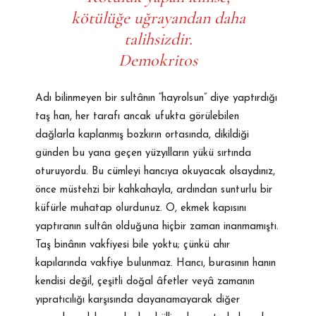
kötülüğe uğrayandan daha
talihsizdir.
Demokritos
Adı bilinmeyen bir sultânın “hayrolsun” diye yaptırdığı
taş han, her tarafı ancak ufukta görülebilen
dağlarla kaplanmış bozkırın ortasında, dikildiği
günden bu yana geçen yüzyılların yükü sırtında
oturuyordu. Bu cümleyi hancıya okuyacak olsaydınız,
önce müstehzi bir kahkahayla, ardından sunturlu bir
küfürle muhatap olurdunuz. O, ekmek kapısını
yaptıranın sultân olduğuna hiçbir zaman inanmamıştı.
Taş binânın vakfiyesi bile yoktu; çünkü ahır
kapılarında vakfiye bulunmaz. Hancı, burasının hanın
kendisi değil, çeşitli doğal âfetler veyâ zamanın
yıpratıcılığı karşısında dayanamayarak diğer