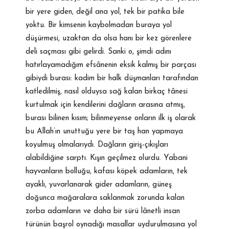
bir yere giden, değil ana yol, tek bir patika bile
yoktu. Bir kimsenin kaybolmadan buraya yol
düşürmesi, uzaktan da olsa hanı bir kez görenlere
deli saçması gibi gelirdi. Sanki o, şimdi adını
hatırlayamadığım efsânenin eksik kalmış bir parçası
gibiydi burası: kadim bir halk düşmanları tarafından
katledilmiş, nasıl olduysa sağ kalan birkaç tânesi
kurtulmak için kendilerini dağların arasına atmış,
burası bilinen kısım; bilinmeyense onların ilk iş olarak
bu Allah’ın unuttuğu yere bir taş han yapmaya
koyulmuş olmalarıydı. Dağların giriş-çıkışları
alabildiğine sarptı. Kışın geçilmez olurdu. Yabani
hayvanların bolluğu, kafası köpek adamların, tek
ayaklı, yuvarlanarak gider adamların, güneş
doğunca mağaralara saklanmak zorunda kalan
zorba adamların ve daha bir sürü lânetli insan
türünün başrol oynadığı masallar uydurulmasına yol