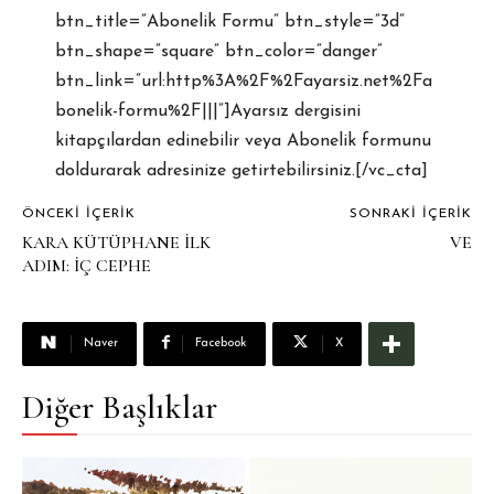
btn_title=”Abonelik Formu” btn_style=”3d”
btn_shape=”square” btn_color=”danger”
btn_link=”url:http%3A%2F%2Fayarsiz.net%2Fa
bonelik-formu%2F|||”]Ayarsız dergisini
kitapçılardan edinebilir veya Abonelik formunu
doldurarak adresinize getirtebilirsiniz.[/vc_cta]
ÖNCEKI İÇERIK
SONRAKI İÇERIK
KARA KÜTÜPHANE İLK
VE
ADIM: İÇ CEPHE
Naver
Facebook
X
Diğer Başlıklar