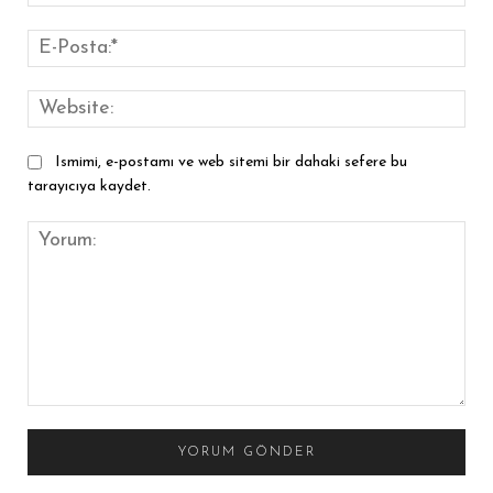
E-
Pos
Web
Ismimi, e-postamı ve web sitemi bir dahaki sefere bu
tarayıcıya kaydet.
Yorum: