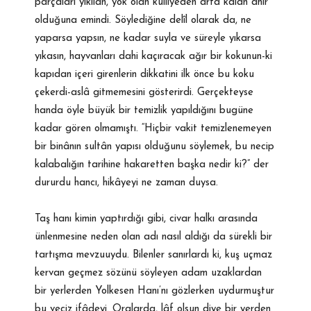
parçaları yıkılan, yok olan külliyeden arta kalan ahır
olduğuna emindi. Söylediğine delîl olarak da, ne
yaparsa yapsın, ne kadar suyla ve süreyle yıkarsa
yıkasın, hayvanları dahi kaçıracak ağır bir kokunun-ki
kapıdan içeri girenlerin dikkatini ilk önce bu koku
çekerdi-aslâ gitmemesini gösterirdi. Gerçekteyse
handa öyle büyük bir temizlik yapıldığını bugüne
kadar gören olmamıştı. “Hiçbir vakit temizlenemeyen
bir binânın sultân yapısı olduğunu söylemek, bu necip
kalabalığın tarihine hakaretten başka nedir ki?” der
dururdu hancı, hikâyeyi ne zaman duysa.
Taş hanı kimin yaptırdığı gibi, civar halkı arasında
ünlenmesine neden olan adı nasıl aldığı da sürekli bir
tartışma mevzuuydu. Bilenler sanırlardı ki, kuş uçmaz
kervan geçmez sözünü söyleyen adam uzaklardan
bir yerlerden Yolkesen Hanı’nı gözlerken uydurmuştur
bu veciz ifâdeyi. Oralarda, lâf olsun diye bir yerden