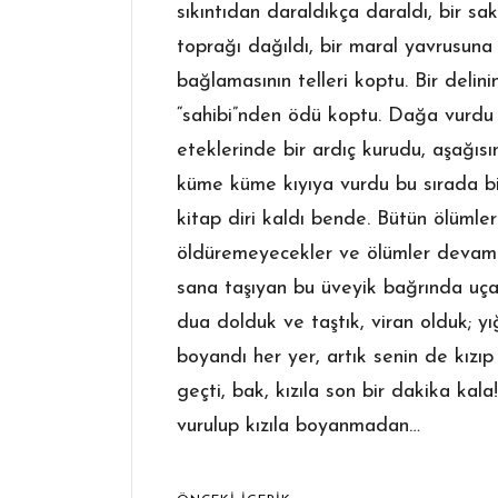
sıkıntıdan daraldıkça daraldı, bir sa
toprağı dağıldı, bir maral yavrusuna 
bağlamasının telleri koptu. Bir delin
“sahibi”nden ödü koptu. Dağa vurdu 
eteklerinde bir ardıç kurudu, aşağısı
küme küme kıyıya vurdu bu sırada bir
kitap diri kaldı bende. Bütün ölümle
öldüremeyecekler ve ölümler devam
sana taşıyan bu üveyik bağrında uça
dua dolduk ve taştık, viran olduk; yığ
boyandı her yer, artık senin de kızı
geçti, bak, kızıla son bir dakika kala
vurulup kızıla boyanmadan…