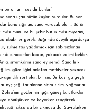
n betonların sesidir bunlar.”
 sana uçan bütün kuşları vurdular. Bu son
ur bana sığınan, sana varacak olan… Bütün
nne mâsumunu ve bu şehir bütün mâsumiyetini,
bize ebabiller gerek. Bağrında üveyik uçurdukça
ür, zulme taş yağdırmak için sabırsızlanan
ısındı ısınacakları kadar, yakacak zalimi bekler.
Anla, sitemkârım sana ey semâ! Sana lirik
ğilim, güzelliğini anlatan methiyeler yazacak
aşın dili sert olur, bilirsin. Bir kasırga geçti
r ayçiçeği tarlalarına sicim sicim, yağmurlar
ehra’nın gözlerinin ışığı, güneş bulutlardan
 anıya dönüşürken ve kayarken rengârenk
mkuşağı çıksa da bir çıkmasa da. Savrulurken