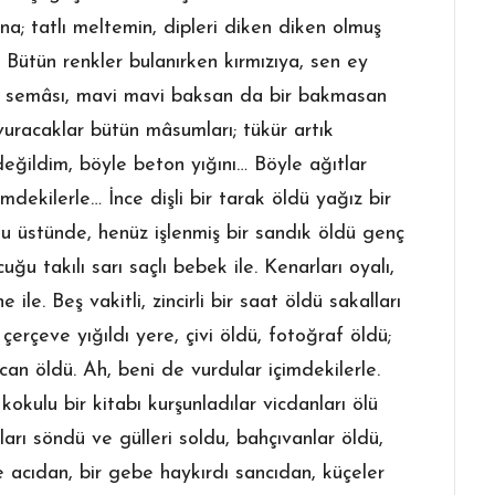
ana; tatlı meltemin, dipleri diken diken olmuş
 Bütün renkler bulanırken kırmızıya, sen ey
uz semâsı, mavi mavi baksan da bir bakmasan
uracaklar bütün mâsumları; tükür artık
 değildim, böyle beton yığını… Böyle ağıtlar
dekilerle… İnce dişli bir tarak öldü yağız bir
u üstünde, henüz işlenmiş bir sandık öldü genç
cuğu takılı sarı saçlı bebek ile. Kenarları oyalı,
ile. Beş vakitli, zincirli bir saat öldü sakalları
erçeve yığıldı yere, çivi öldü, fotoğraf öldü;
can öldü. Ah, beni de vurdular içimdekilerle.
kulu bir kitabı kurşunladılar vicdanları ölü
kları söndü ve gülleri soldu, bahçıvanlar öldü,
 acıdan, bir gebe haykırdı sancıdan, küçeler