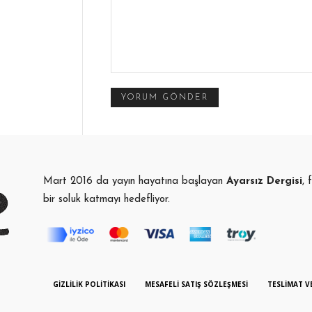
Yorum:
Mart 2016 da yayın hayatına başlayan
Ayarsız Dergisi
, 
bir soluk katmayı hedefliyor.
GIZLILIK POLITIKASI
MESAFELI SATIŞ SÖZLEŞMESI
TESLIMAT V