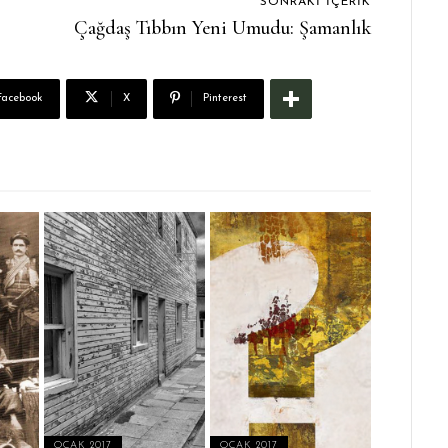
SONRAKI İÇERIK
Çağdaş Tıbbın Yeni Umudu: Şamanlık
Facebook
X
Pinterest
OCAK 2017
OCAK 2017