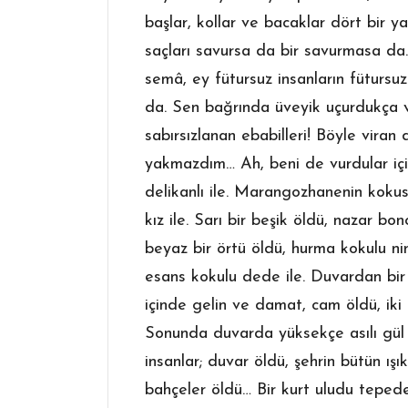
başlar, kollar ve bacaklar dört bir y
saçları savursa da bir savurmasa da.
semâ, ey fütursuz insanların füturs
da. Sen bağrında üveyik uçurdukça v
sabırsızlanan ebabilleri! Böyle viran
yakmazdım… Ah, beni de vurdular içim
delikanlı ile. Marangozhanenin kokus
kız ile. Sarı bir beşik öldü, nazar bon
beyaz bir örtü öldü, hurma kokulu nine 
esans kokulu dede ile. Duvardan bir ç
içinde gelin ve damat, cam öldü, iki 
Sonunda duvarda yüksekçe asılı gül ko
insanlar; duvar öldü, şehrin bütün ışı
bahçeler öldü… Bir kurt uludu tepede