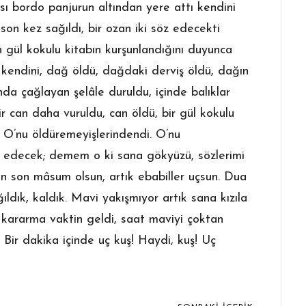
ksı bordo panjurun altından yere attı kendini
son kez sağıldı, bir ozan iki söz edecekti
in gül kokulu kitabın kurşunlandığını duyunca
kendini, dağ öldü, dağdaki derviş öldü, dağın
nda çağlayan şelâle duruldu, içinde balıklar
 can daha vuruldu, can öldü, bir gül kokulu
r O’nu öldüremeyişlerindendi. O’nu
 edecek; demem o ki sana gökyüzü, sözlerimi
n son mâsum olsun, artık ebabiller uçsun. Dua
ıldık, kaldık. Mavi yakışmıyor artık sana kızıla
p kararma vaktin geldi, saat maviyi çoktan
! Bir dakika içinde uç kuş! Haydi, kuş! Uç