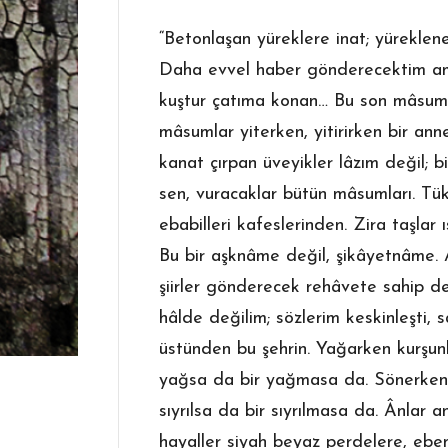
“Betonlaşan yüreklere inat; yüreklene
Daha evvel haber gönderecektim ama
kuştur çatıma konan… Bu son mâsumd
mâsumlar yiterken, yitirirken bir a
kanat çırpan üveyikler lâzım değil; 
sen, vuracaklar bütün mâsumları. Tük
ebabilleri kafeslerinden. Zira taşlar 
Bu bir aşknâme değil, şikâyetnâme. 
şiirler gönderecek rehâvete sahip de
hâlde değilim; sözlerim keskinleşti, sav
üstünden bu şehrin. Yağarken kurşunla
yağsa da bir yağmasa da. Sönerken Z
sıyrılsa da bir sıyrılmasa da. Ânlar
hayaller siyah beyaz perdelere, ebe