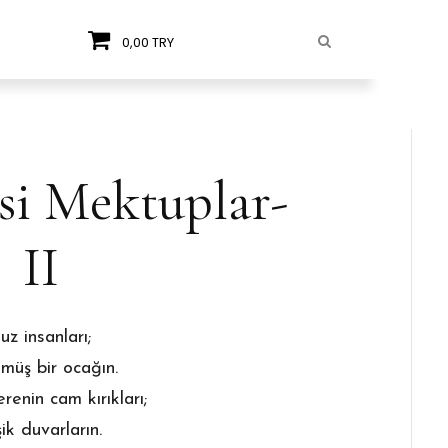
0,00 TRY
si Mektuplar-
II
z insanları;
nmüş bir ocağın.
renin cam kırıkları;
ik duvarların.