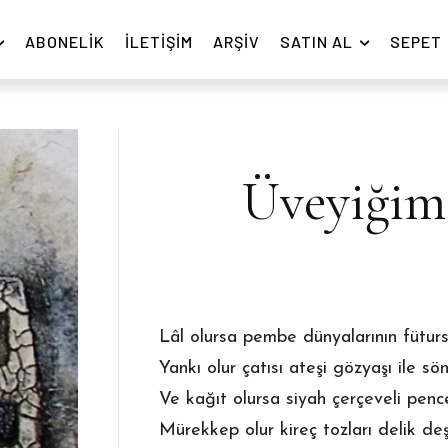
ABONELIK
İLETIŞIM
ARŞIV
SATIN AL
SEPET
Üveyiğim
Lâl olursa pembe dünyalarının fütursu
Yankı olur çatısı ateşi gözyaşı ile sö
Ve kağıt olursa siyah çerçeveli pence
Mürekkep olur kireç tozları delik deş