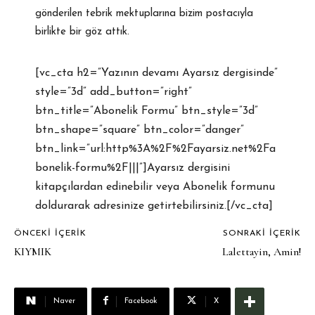
gönderilen tebrik mektuplarına bizim postacıyla
birlikte bir göz attık.
[vc_cta h2=”Yazının devamı Ayarsız dergisinde”
style=”3d” add_button=”right”
btn_title=”Abonelik Formu” btn_style=”3d”
btn_shape=”square” btn_color=”danger”
btn_link=”url:http%3A%2F%2Fayarsiz.net%2Fa
bonelik-formu%2F|||”]Ayarsız dergisini
kitapçılardan edinebilir veya Abonelik formunu
doldurarak adresinize getirtebilirsiniz.[/vc_cta]
ÖNCEKI İÇERIK
SONRAKI İÇERIK
KIYMIK
Lalettayin, Amin!
Naver
Facebook
X