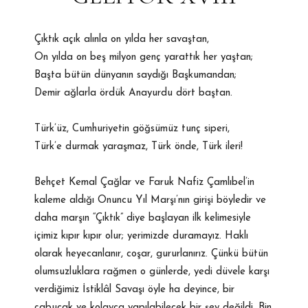
Çıktık açık alınla on yılda her savaştan,
On yılda on beş milyon genç yarattık her yaştan;
Başta bütün dünyanın saydığı Başkumandan;
Demir ağlarla ördük Anayurdu dört baştan.
Türk’üz, Cumhuriyetin göğsümüz tunç siperi,
Türk’e durmak yaraşmaz, Türk önde, Türk ileri!
Behçet Kemal Çağlar ve Faruk Nafiz Çamlıbel’in
kaleme aldığı Onuncu Yıl Marşı’nın girişi böyledir ve
daha marşın “Çıktık” diye başlayan ilk kelimesiyle
içimiz kıpır kıpır olur; yerimizde duramayız. Haklı
olarak heyecanlanır, coşar, gururlanırız. Çünkü bütün
olumsuzluklara rağmen o günlerde, yedi düvele karşı
verdiğimiz İstiklâl Savaşı öyle ha deyince, bir
çabucak ve kolayca yapılabilecek bir şey değildi. Bin