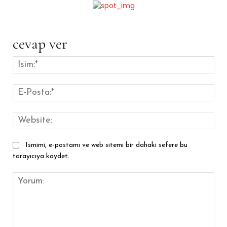
cevap ver
İsim
E-
Pos
Web
Ismimi, e-postamı ve web sitemi bir dahaki sefere bu
tarayıcıya kaydet.