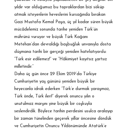
yıldır var olduğumuz bu topraklardan bizi söküp
atmak isteyenlerin heveslerini kursağında bırakan
Gazi Mustafa Kemal Paşa, üç yıl kadar süren büyük
mücâdelemiz sonunda tarihe yeniden Türk’ün
mührünü vuruyor ve büyük Türk Kağanı
Metehan’dan devraldığı başbuğluk unvanıyla dosta
düşmana tarihi bir gerçeği yeniden hatırlatıyordu:
“Türk esir edilemez!” ve “Hâkimiyet kayıtsız şartsız
milletindir.”
Daha üç gün önce 29 Ekim 2019’da Türkiye
Cumhuriyetin yaş gününü yeniden büyük bir
heyecanla idrak ederken “Türk’e durmak yaraşmaz,
Türk önde, Türk ileri!” diyerek onuncu yılın o
unutulmaz marşını yine büyük bir coşkuyla
seslendirdik. Böylece tarihin perdesini usulca aralayıp
bir zaman tünelinden geçerek yıllar öncesine döndük
ve Cumhuriyetin Onuncu Yıldönümünde Atatürk’e