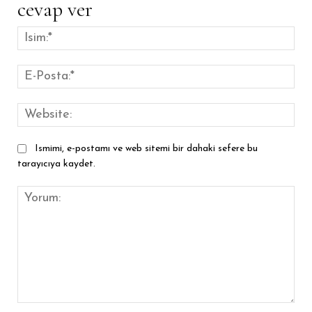
cevap ver
İsim
E-
Pos
Web
Ismimi, e-postamı ve web sitemi bir dahaki sefere bu
tarayıcıya kaydet.
Yorum: