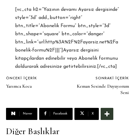
[vc_cta h2=”Yazının devamı Ayarsız dergisinde”
style=”3d” add_button=”right”
btn_title=”Abonelik Formu” btn_style=”3d”
btn_shape=”square” btn_color=”danger”
btn_link=”url:http%3A%2F%2Fayarsiz.net%2Fa
bonelik-formu%2F|||”]Ayarsız dergisini
kitapçılardan edinebilir veya Abonelik formunu
doldurarak adresinize getirtebilirsiniz.[/vc_cta]
ÖNCEKI İÇERIK
SONRAKI İÇERIK
Yarımca Koca
Keman Sesinde Duyuyorum
Seni
Naver
Facebook
X
Diğer Başlıklar