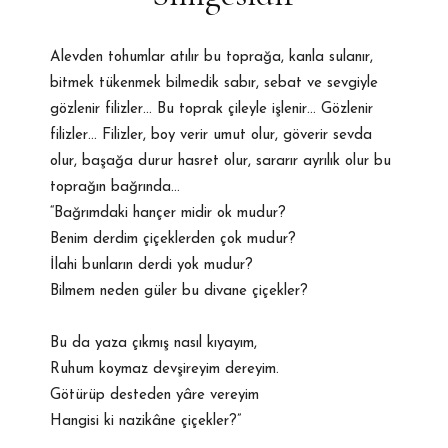
Alevden tohumlar atılır bu toprağa, kanla sulanır,
bitmek tükenmek bilmedik sabır, sebat ve sevgiyle
gözlenir filizler… Bu toprak çileyle işlenir… Gözlenir
filizler… Filizler, boy verir umut olur, göverir sevda
olur, başağa durur hasret olur, sararır ayrılık olur bu
toprağın bağrında…
“Bağrımdaki hançer midir ok mudur?
Benim derdim çiçeklerden çok mudur?
İlahi bunların derdi yok mudur?
Bilmem neden güler bu divane çiçekler?
Bu da yaza çıkmış nasıl kıyayım,
Ruhum koymaz devşireyim dereyim.
Götürüp desteden yâre vereyim
Hangisi ki nazikâne çiçekler?”