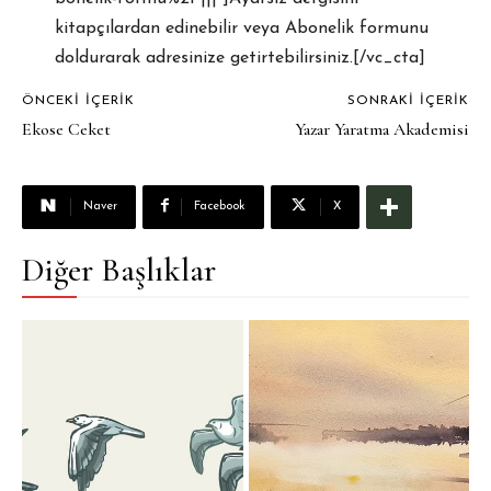
kitapçılardan edinebilir veya Abonelik formunu
doldurarak adresinize getirtebilirsiniz.[/vc_cta]
ÖNCEKI İÇERIK
SONRAKI İÇERIK
Ekose Ceket
Yazar Yaratma Akademisi
Naver
Facebook
X
Diğer Başlıklar