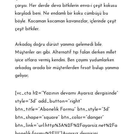
çarşısı. Her derde deva bitkilerin enva-i çeşit kokusu
karşıladı beni. Ne endamlı bir koku cümbüşü bu
böyle. Kocaman kocaman kavanozlar, içlerinde çeşit
çeşit bitkiler.
Arkadaş doğru dürüst yanıma gelemedi bile.
Müşteriler arı gibi. Alternatif tıp falan derken millet
iyice otlara vermiş kendini. Ben çayımı yudumlarken
arkadaş arada bir müşterilerden fırsat bulup yanıma
geliyor;
[vc_cta h2=”Yazının devamı Ayarsız dergisinde”
style=”3d” add_button=”right”
btn_title=”Abonelik Formu” btn_style=”3d”
btn_shape=”square” btn_color=”danger”
btn_link=”url:http%3A%2F%2Fayarsiz.net%2Fa
bonelik-formu%2F|||”]Ayarsız dergisini