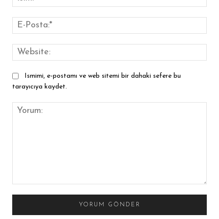
E-
Pos
Web
Ismimi, e-postamı ve web sitemi bir dahaki sefere bu
tarayıcıya kaydet.
Yorum: