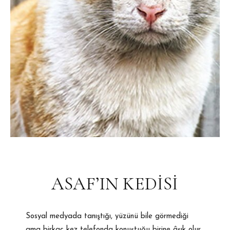
ASAF’IN KEDİSİ
Sosyal medyada tanıştığı, yüzünü bile görmediği
ama birkaç kez telefonda konuştuğu birine âşık olur