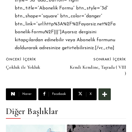
style=”3d” add_button=”right”
btn_title=”Abonelik Formu” btn_style=”3d”
btn_shape=”square” btn_color=”danger”
btn_link=”url:http%3A%2F%2Fayarsiz.net%2Fa
bonelik-formu%2F|||”]Ayarsız dergisini
kitapçılardan edinebilir veya Abonelik formunu
doldurarak adresinize getirtebilirsiniz.[/vc_cta]
ÖNCEKI İÇERIK
SONRAKI İÇERIK
Çokluk ile Yokluk
Kendi Kendine, Taşrada ( VIII
)
Naver
Facebook
X
Diğer Başlıklar