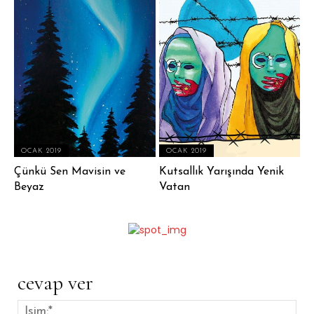
OCAK 2019
OCAK 2019
Çünkü Sen Mavisin ve
Kutsallık Yarışında Yenik
Beyaz
Vatan
cevap ver
İsim