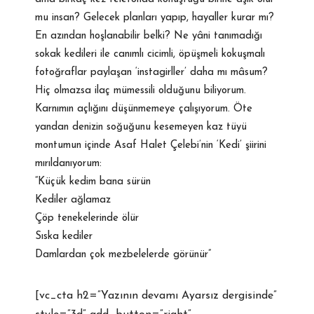
mu insan? Gelecek planları yapıp, hayaller kurar mı?
En azından hoşlanabilir belki? Ne yâni tanımadığı
sokak kedileri ile canımlı cicimli, öpüşmeli kokuşmalı
fotoğraflar paylaşan ‘instagirller’ daha mı mâsum?
Hiç olmazsa ilaç mümessili olduğunu biliyorum.
Karnımın açlığını düşünmemeye çalışıyorum. Öte
yandan denizin soğuğunu kesemeyen kaz tüyü
montumun içinde Asaf Halet Çelebi’nin ‘Kedi’ şiirini
mırıldanıyorum:
“Küçük kedim bana sürün
Kediler ağlamaz
Çöp tenekelerinde ölür
Sıska kediler
Damlardan çok mezbelelerde görünür”
[vc_cta h2=”Yazının devamı Ayarsız dergisinde”