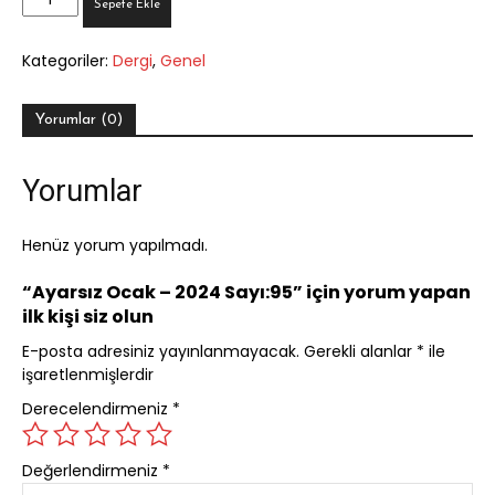
Sepete Ekle
Ocak
-
Kategoriler:
Dergi
,
Genel
2024
Sayı:95
adet
Yorumlar (0)
Yorumlar
Henüz yorum yapılmadı.
“Ayarsız Ocak – 2024 Sayı:95” için yorum yapan
ilk kişi siz olun
E-posta adresiniz yayınlanmayacak.
Gerekli alanlar
*
ile
işaretlenmişlerdir
Derecelendirmeniz
*
Değerlendirmeniz
*