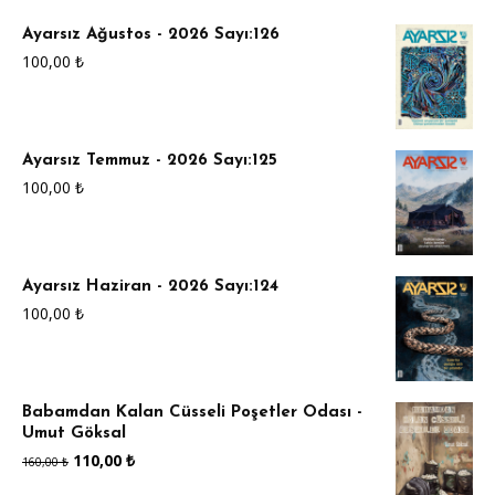
Ayarsız Ağustos - 2026 Sayı:126
100,00
₺
Ayarsız Temmuz - 2026 Sayı:125
100,00
₺
Ayarsız Haziran - 2026 Sayı:124
100,00
₺
Babamdan Kalan Cüsseli Poşetler Odası -
Umut Göksal
Orijinal
Şu
110,00
₺
160,00
₺
fiyat:
andaki