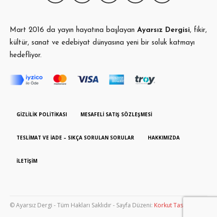
Mart 2016 da yayın hayatına başlayan
Ayarsız Dergisi
, fikir,
kültür, sanat ve edebiyat dünyasına yeni bir soluk katmayı
hedefliyor.
GIZLILIK POLITIKASI
MESAFELI SATIŞ SÖZLEŞMESI
TESLIMAT VE İADE – SIKÇA SORULAN SORULAR
HAKKIMIZDA
İLETIŞIM
© Ayarsız Dergi - Tüm Hakları Saklıdır - Sayfa Düzeni:
Korkut Tasarım