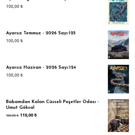
100,00
₺
Ayarsız Temmuz - 2026 Sayı:125
100,00
₺
Ayarsız Haziran - 2026 Sayı:124
100,00
₺
Babamdan Kalan Cüsseli Poşetler Odası -
Umut Göksal
Orijinal
Şu
110,00
₺
160,00
₺
fiyat:
andaki
160,00 ₺.
fiyat: