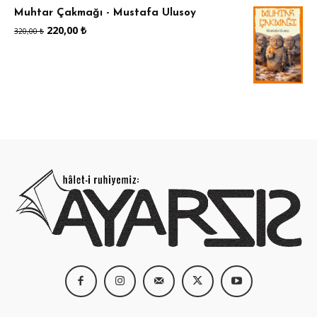
Muhtar Çakmağı - Mustafa Ulusoy
110,00 ₺.
Orijinal
Şu
220,00
₺
320,00
₺
fiyat:
andaki
320,00 ₺.
fiyat:
220,00 ₺.