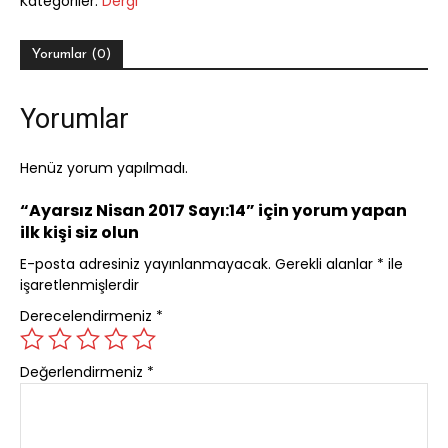
Kategoriler:
Dergi
Sayı:14
adet
Yorumlar (0)
Yorumlar
Henüz yorum yapılmadı.
“Ayarsız Nisan 2017 Sayı:14” için yorum yapan
ilk kişi siz olun
E-posta adresiniz yayınlanmayacak.
Gerekli alanlar
*
ile
işaretlenmişlerdir
Derecelendirmeniz
*
Değerlendirmeniz
*