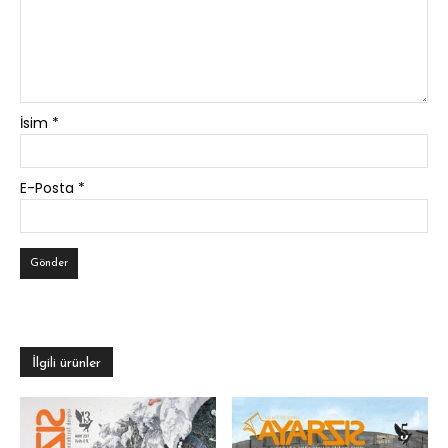
İsim
*
E-Posta
*
İlgili ürünler