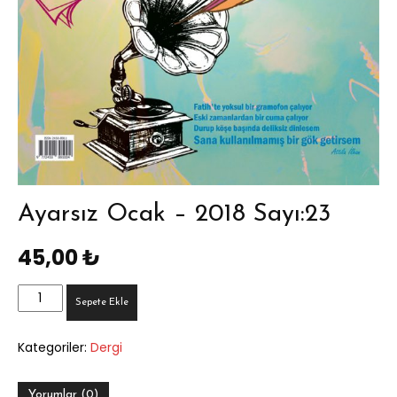
Ayarsız Ocak – 2018 Sayı:23
45,00
₺
Ayarsız
Sepete Ekle
Ocak
-
Kategoriler:
Dergi
2018
Sayı:23
adet
Yorumlar (0)