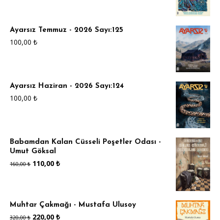
Ayarsız Temmuz - 2026 Sayı:125
100,00
₺
Ayarsız Haziran - 2026 Sayı:124
100,00
₺
Babamdan Kalan Cüsseli Poşetler Odası -
Umut Göksal
Orijinal
Şu
110,00
₺
160,00
₺
fiyat:
andaki
160,00 ₺.
fiyat:
Muhtar Çakmağı - Mustafa Ulusoy
110,00 ₺.
Orijinal
Şu
220,00
₺
320,00
₺