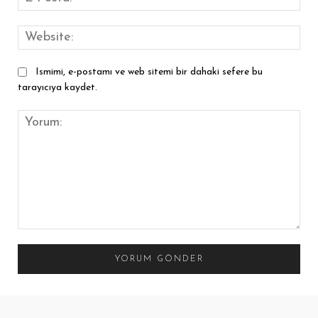
Pos
Web
Ismimi, e-postamı ve web sitemi bir dahaki sefere bu
tarayıcıya kaydet.
Yorum: