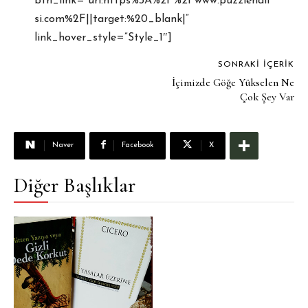
btn_link=”url:https%3A%2F%2Fwww.puzzlehali
si.com%2F||target:%20_blank|”
link_hover_style=”Style_1″]
SONRAKI İÇERIK
İçimizde Göğe Yükselen Ne
Çok Şey Var
Naver
Facebook
X
Diğer Başlıklar