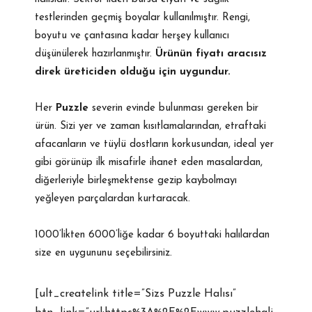
testlerinden geçmiş boyalar kullanılmıştır. Rengi,
boyutu ve çantasına kadar herşey kullanıcı
düşünülerek hazırlanmıştır.
Ürünün fiyatı aracısız
direk üreticiden olduğu için uygundur.
Her
Puzzle
severin evinde bulunması gereken bir
ürün. Sizi yer ve zaman kısıtlamalarından, etraftaki
afacanların ve tüylü dostların korkusundan, ideal yer
gibi görünüp ilk misafirle ihanet eden masalardan,
diğerleriyle birleşmektense gezip kaybolmayı
yeğleyen parçalardan kurtaracak.
1000’likten 6000’liğe kadar 6 boyuttaki halılardan
size en uygununu seçebilirsiniz.
[ult_createlink title=”Sizs Puzzle Halısı”