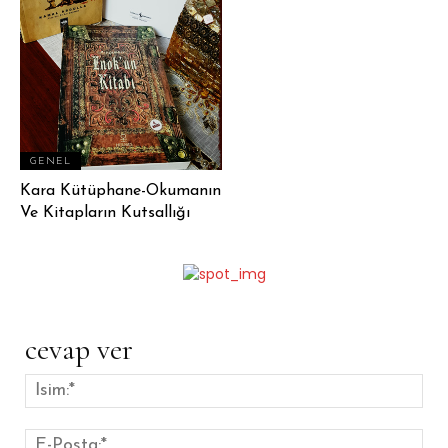
GENEL
Kara Kütüphane-Okumanın
Ve Kitapların Kutsallığı
cevap ver
İsim
E-