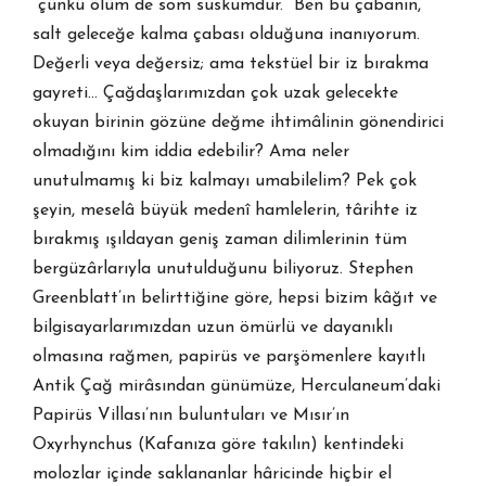
“çünkü ölüm de som suskumdur.” Ben bu çabanın,
salt geleceğe kalma çabası olduğuna inanıyorum.
Değerli veya değersiz; ama tekstüel bir iz bırakma
gayreti… Çağdaşlarımızdan çok uzak gelecekte
okuyan birinin gözüne değme ihtimâlinin gönendirici
olmadığını kim iddia edebilir? Ama neler
unutulmamış ki biz kalmayı umabilelim? Pek çok
şeyin, meselâ büyük medenî hamlelerin, târihte iz
bırakmış ışıldayan geniş zaman dilimlerinin tüm
bergüzârlarıyla unutulduğunu biliyoruz. Stephen
Greenblatt’ın belirttiğine göre, hepsi bizim kâğıt ve
bilgisayarlarımızdan uzun ömürlü ve dayanıklı
olmasına rağmen, papirüs ve parşömenlere kayıtlı
Antik Çağ mirâsından günümüze, Herculaneum’daki
Papirüs Villası’nın buluntuları ve Mısır’ın
Oxyrhynchus (Kafanıza göre takılın) kentindeki
molozlar içinde saklananlar hâricinde hiçbir el