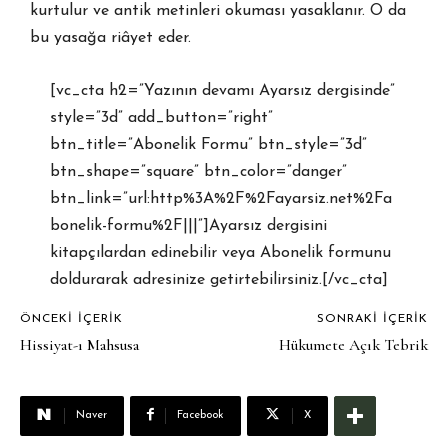
kurtulur ve antik metinleri okuması yasaklanır. O da
bu yasağa riâyet eder.
[vc_cta h2=”Yazının devamı Ayarsız dergisinde”
style=”3d” add_button=”right”
btn_title=”Abonelik Formu” btn_style=”3d”
btn_shape=”square” btn_color=”danger”
btn_link=”url:http%3A%2F%2Fayarsiz.net%2Fa
bonelik-formu%2F|||”]Ayarsız dergisini
kitapçılardan edinebilir veya Abonelik formunu
doldurarak adresinize getirtebilirsiniz.[/vc_cta]
ÖNCEKI İÇERIK
SONRAKI İÇERIK
Hissiyat-ı Mahsusa
Hükumete Açık Tebrik
Naver
Facebook
X