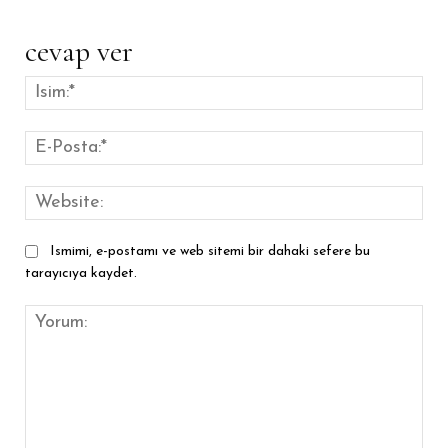
cevap ver
İsim
E-
Pos
Web
Ismimi, e-postamı ve web sitemi bir dahaki sefere bu
tarayıcıya kaydet.