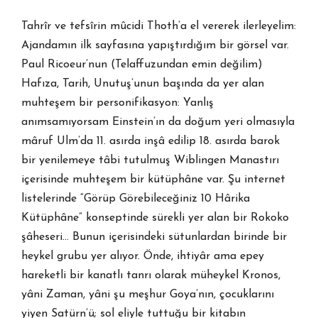
Tahrîr ve tefsîrin mûcidi Thoth’a el vererek ilerleyelim:
Ajandamın ilk sayfasına yapıştırdığım bir görsel var.
Paul Ricoeur’nun (Telaffuzundan emin değilim)
Hafıza, Tarih, Unutuş’unun başında da yer alan
muhteşem bir personifikasyon: Yanlış
anımsamıyorsam Einstein’ın da doğum yeri olmasıyla
mâruf Ulm’da 11. asırda inşâ edilip 18. asırda barok
bir yenilemeye tâbi tutulmuş Wiblingen Manastırı
içerisinde muhteşem bir kütüphâne var. Şu internet
listelerinde “Görüp Görebileceğiniz 10 Hârika
Kütüphâne” konseptinde sürekli yer alan bir Rokoko
şâheseri… Bunun içerisindeki sütunlardan birinde bir
heykel grubu yer alıyor. Önde, ihtiyâr ama epey
hareketli bir kanatlı tanrı olarak müheykel Kronos,
yâni Zaman, yâni şu meşhur Goya’nın, çocuklarını
yiyen Satürn’ü; sol eliyle tuttuğu bir kitabın