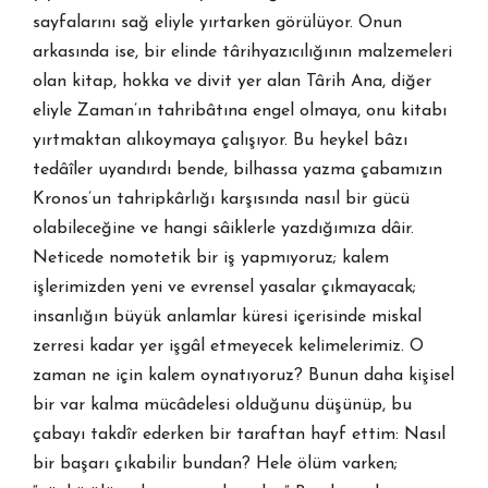
sayfalarını sağ eliyle yırtarken görülüyor. Onun
arkasında ise, bir elinde târihyazıcılığının malzemeleri
olan kitap, hokka ve divit yer alan Târih Ana, diğer
eliyle Zaman’ın tahribâtına engel olmaya, onu kitabı
yırtmaktan alıkoymaya çalışıyor. Bu heykel bâzı
tedâîler uyandırdı bende, bilhassa yazma çabamızın
Kronos’un tahripkârlığı karşısında nasıl bir gücü
olabileceğine ve hangi sâiklerle yazdığımıza dâir.
Neticede nomotetik bir iş yapmıyoruz; kalem
işlerimizden yeni ve evrensel yasalar çıkmayacak;
insanlığın büyük anlamlar küresi içerisinde miskal
zerresi kadar yer işgâl etmeyecek kelimelerimiz. O
zaman ne için kalem oynatıyoruz? Bunun daha kişisel
bir var kalma mücâdelesi olduğunu düşünüp, bu
çabayı takdîr ederken bir taraftan hayf ettim: Nasıl
bir başarı çıkabilir bundan? Hele ölüm varken;