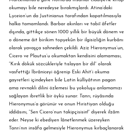
Marcellianus’a göre Roma’da insanlar ciddiyetle kitap
okumayı bile neredeyse bırakmışlardı. Atina’daki
Lyceion’un da Justinianus tarafından kapatılmasıyla
halka tamamlandı. Barbar akınları ve tabiî âfetler
dışında, gittikçe sönen 1000 yıllık bir büyük dönem ve
o döneme âit birikim topyekûn bir ilgisizliğin kurbânı
olarak yavaşça sahneden çekildi. Aziz Hieronymus’un,
Cicero ve Plautus’u okumaktan kendisini alamaması,
“Kırık dökük sözcükleriyle tıslayan bir dil” olarak
vasfettiği İbrâniceyi öğrenip Eski Ahit’i okuma
gayretleri içindeyken bile Latin külliyâtının pagan
ama revnaklı dilini özlemesi bu yokoluşu anlamamızı
sağlayan ibretlik bir öykü sunar: Tanrı, rüyâsında
Hieronymus’a görünür ve onun Hıristiyan olduğu
iddiâsını, “Sen Cicero’nun takipçisisin!” diyerek ilzâm
eder. Neyse ki ebediyen lânetlenmek üzereyken
Tanrı’nın insâfa gelmesiyle Hieronymus kırbaçlanarak