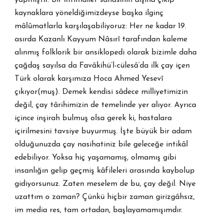
yapmıştır. Bir ihtimâller sâhasının dışına çıkıp
kaynaklara yöneldiğimizdeyse başka ilginç
mâlûmatlarla karşılaşabiliyoruz: Her ne kadar 19.
asırda Kazanlı Kayyum Nâsırî tarafından kaleme
alınmış folklorik bir ansiklopedi olarak bizimle daha
çağdaş sayılsa da Favâkihü’l-cülesâ’da ilk çay içen
Türk olarak karşımıza Hoca Ahmed Yesevî
çıkıyor(muş). Demek kendisi sâdece milliyetimizin
değil, çay târihimizin de temelinde yer alıyor. Ayrıca
içince inşirah bulmuş olsa gerek ki, hastalara
içirilmesini tavsiye buyurmuş. İşte büyük bir adam
olduğunuzda çay nasihatiniz bile geleceğe intikâl
edebiliyor. Yoksa hiç yaşamamış, olmamış gibi
insanlığın gelip geçmiş kâfileleri arasında kaybolup
gidiyorsunuz. Zaten meselem de bu, çay değil. Niye
uzattım o zaman? Çünkü hiçbir zaman girizgâhsız,
im media res, tam ortadan, başlayamamışımdır.