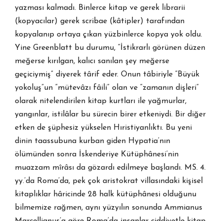
yazması kalmadı. Binlerce kitap ve gerek librarii
(kopyacılar) gerek scribae (kâtipler) tarafından
kopyalanıp ortaya çıkan yüzbinlerce kopya yok oldu.
Yine Greenblatt bu durumu, “İstikrarlı görünen düzen
meğerse kırılgan, kalıcı sanılan şey meğerse
geçiciymiş” diyerek târif eder. Onun tâbiriyle “Büyük
yokoluş”un “mütevâzı fâili” olan ve “zamanın dişleri”
olarak nitelendirilen kitap kurtları ile yağmurlar,
yangınlar, istilâlar bu sürecin birer etkeniydi. Bir diğer
etken de şüphesiz yükselen Hıristiyanlıktı. Bu yeni
dinin taassubuna kurban giden Hypatia’nın
ölümünden sonra İskenderiye Kütüphânesi’nin
muazzam mîrâsı da gözardı edilmeye başlandı. MS. 4.
yy.’da Roma’da, pek çok aristokrat villasındaki kişisel
kitaplıklar hâricinde 28 halk kütüphânesi olduğunu
bilmemize rağmen, aynı yüzyılın sonunda Ammianus