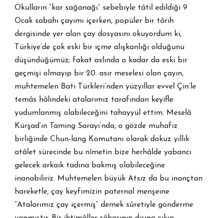
Okulların “kar sağanağı” sebebiyle tâtil edildiği 9
Ocak sabahı çayımı içerken, popüler bir târih
dergisinde yer alan çay dosyasını okuyordum ki,
Türkiye’de çok eski bir içme alışkanlığı olduğunu
düşündüğümüz; fakat aslında o kadar da eski bir
geçmişi olmayıp bir 20. asır meselesi olan çayın,
muhtemelen Batı Türkleri’nden yüzyıllar evvel Çin’le
temâs hâlindeki atalarımız tarafından keyifle
yudumlanmış olabileceğini tahayyül ettim. Meselâ
Kürşad’ın Taming Sarayı’nda, o gözde muhafız
birliğinde Chun-lang Komutanı olarak dokuz yıllık
atâlet sürecinde bu nîmetin bize herhâlde yabancı
gelecek arkaik tadına bakmış olabileceğine
inanabiliriz. Muhtemelen büyük Atsız da bu inançtan
hareketle, çay keyfimizin paternal menşeine
“Atalarımız çay içermiş” demek sûretiyle gönderme