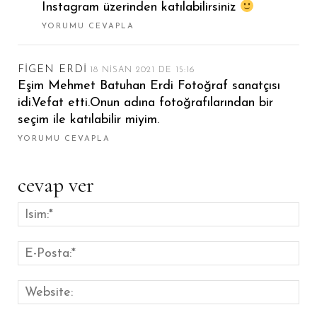
Instagram üzerinden katılabilirsiniz
YORUMU CEVAPLA
FIGEN ERDI
18 NISAN 2021 DE 15:16
Eşim Mehmet Batuhan Erdi Fotoğraf sanatçısı
idi.Vefat etti.Onun adına fotoğrafılarından bir
seçim ile katılabilir miyim.
YORUMU CEVAPLA
cevap ver
İsim
E-
Pos
Web