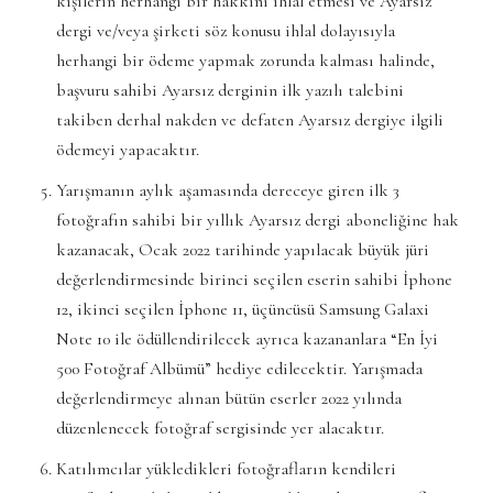
kişilerin herhangi bir hakkını ihlal etmesi ve Ayarsız
dergi ve/veya şirketi söz konusu ihlal dolayısıyla
herhangi bir ödeme yapmak zorunda kalması halinde,
başvuru sahibi Ayarsız derginin ilk yazılı talebini
takiben derhal nakden ve defaten Ayarsız dergiye ilgili
ödemeyi yapacaktır.
Yarışmanın aylık aşamasında dereceye giren ilk 3
fotoğrafın sahibi bir yıllık Ayarsız dergi aboneliğine hak
kazanacak, Ocak 2022 tarihinde yapılacak büyük jüri
değerlendirmesinde birinci seçilen eserin sahibi İphone
12, ikinci seçilen İphone 11, üçüncüsü Samsung Galaxi
Note 10 ile ödüllendirilecek ayrıca kazananlara “En İyi
500 Fotoğraf Albümü” hediye edilecektir. Yarışmada
değerlendirmeye alınan bütün eserler 2022 yılında
düzenlenecek fotoğraf sergisinde yer alacaktır.
Katılımcılar yükledikleri fotoğrafların kendileri