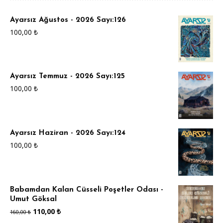
Ayarsız Ağustos - 2026 Sayı:126
100,00
₺
Ayarsız Temmuz - 2026 Sayı:125
100,00
₺
Ayarsız Haziran - 2026 Sayı:124
100,00
₺
Babamdan Kalan Cüsseli Poşetler Odası -
Umut Göksal
Orijinal
Şu
110,00
₺
160,00
₺