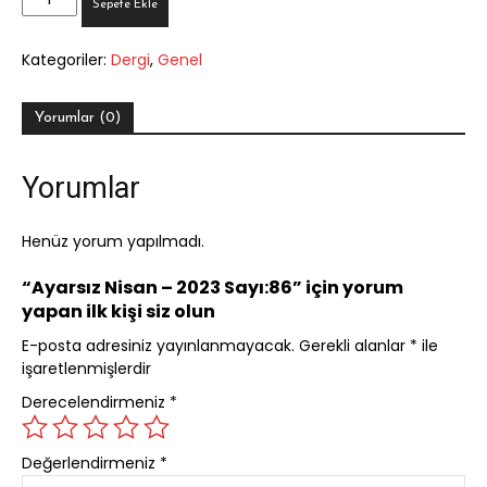
Sepete Ekle
Nisan
-
Kategoriler:
Dergi
,
Genel
2023
Sayı:86
adet
Yorumlar (0)
Yorumlar
Henüz yorum yapılmadı.
“Ayarsız Nisan – 2023 Sayı:86” için yorum
yapan ilk kişi siz olun
E-posta adresiniz yayınlanmayacak.
Gerekli alanlar
*
ile
işaretlenmişlerdir
Derecelendirmeniz
*
Değerlendirmeniz
*