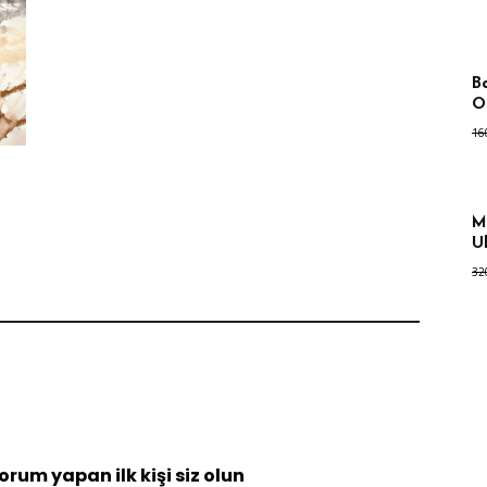
B
O
16
M
U
32
yorum yapan ilk kişi siz olun