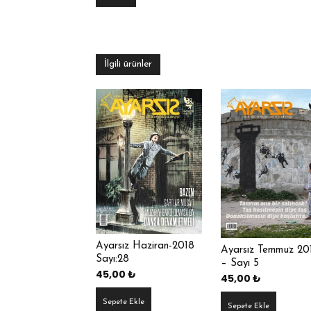
İlgili ürünler
Ayarsız Haziran-2018
Ayarsız Temmuz 20
Sayı:28
– Sayı 5
45,00
₺
45,00
₺
Sepete Ekle
Sepete Ekle