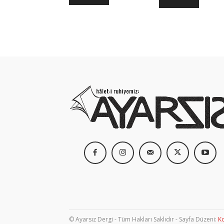
© Ayarsız Dergi - Tüm Hakları Saklıdır - Sayfa Düzeni:
Ko