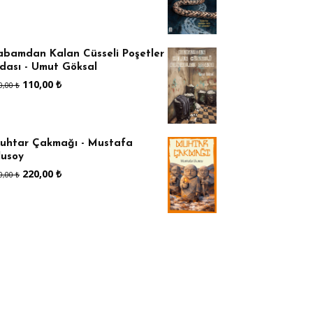
abamdan Kalan Cüsseli Poşetler
dası - Umut Göksal
Orijinal
Şu
110,00
₺
0,00
₺
fiyat:
andaki
160,00 ₺.
fiyat:
uhtar Çakmağı - Mustafa
110,00 ₺.
lusoy
Orijinal
Şu
220,00
₺
0,00
₺
fiyat:
andaki
320,00 ₺.
fiyat:
220,00 ₺.