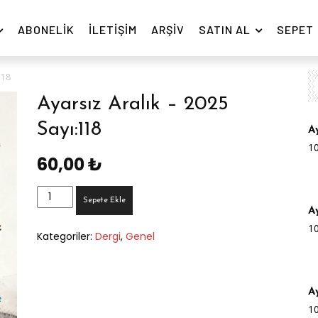
ABONELIK
İLETIŞIM
ARŞIV
SATIN AL
SEPET
118
Ayarsız Aralık – 2025
Sayı:118
A
1
60,00
₺
Ayarsız
Sepete Ekle
Aralık
A
-
1
Kategoriler:
Dergi
,
Genel
2025
Sayı:118
adet
A
1