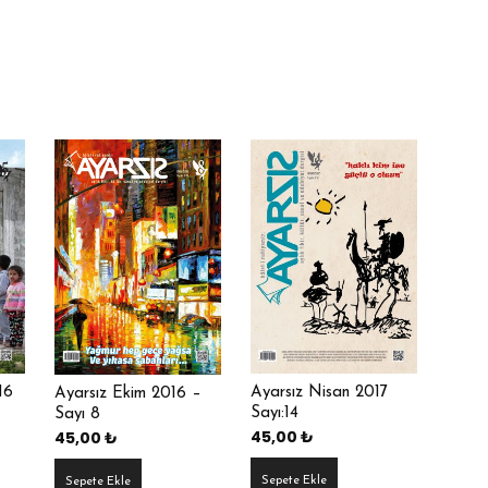
16
Ayarsız Nisan 2017
Ayarsız Ekim 2016 –
Sayı:14
Sayı 8
45,00
₺
45,00
₺
Sepete Ekle
Sepete Ekle