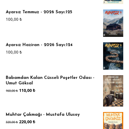
Ayarsız Temmuz - 2026 Sayı:125
100,00
₺
Ayarsız Haziran - 2026 Sayı:124
100,00
₺
Babamdan Kalan Cüsseli Poşetler Odası -
Umut Göksal
Orijinal
Şu
110,00
₺
160,00
₺
fiyat:
andaki
160,00 ₺.
fiyat:
Muhtar Çakmağı - Mustafa Ulusoy
110,00 ₺.
Orijinal
Şu
220,00
₺
320,00
₺