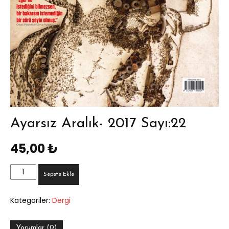
Ayarsız Aralık- 2017 Sayı:22
45,00
₺
Ayarsız
Sepete Ekle
Aralık-
2017
Kategoriler:
Dergi
Sayı:22
adet
Yorumlar (0)