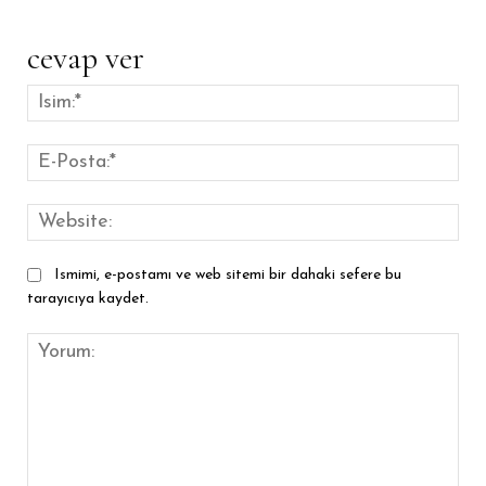
cevap ver
İsim
E-
Pos
Web
Ismimi, e-postamı ve web sitemi bir dahaki sefere bu
tarayıcıya kaydet.