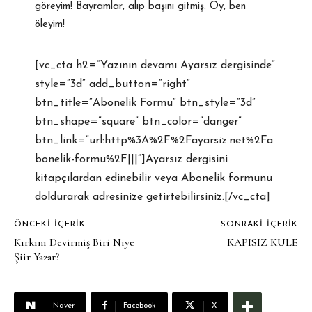
göreyim! Bayramlar, alıp başını gitmiş. Oy, ben
öleyim!
[vc_cta h2=”Yazının devamı Ayarsız dergisinde”
style=”3d” add_button=”right”
btn_title=”Abonelik Formu” btn_style=”3d”
btn_shape=”square” btn_color=”danger”
btn_link=”url:http%3A%2F%2Fayarsiz.net%2Fa
bonelik-formu%2F|||”]Ayarsız dergisini
kitapçılardan edinebilir veya Abonelik formunu
doldurarak adresinize getirtebilirsiniz.[/vc_cta]
ÖNCEKI İÇERIK
SONRAKI İÇERIK
Kırkını Devirmiş Biri Niye
KAPISIZ KULE
Şiir Yazar?
Naver
Facebook
X