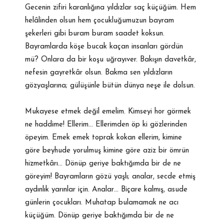
Gecenin zifiri karanlığına yıldızlar saç küçüğüm. Hem
helâlinden olsun hem çocukluğumuzun bayram
şekerleri gibi buram buram saadet koksun.
Bayramlarda köşe bucak kaçan insanları gördün
mü? Onlara da bir koşu uğrayıver. Bakışın davetkâr,
nefesin gayretkâr olsun. Bakma sen yıldızların
gözyaşlarına; gülüşünle bütün dünya neşe ile dolsun.
Mukayese etmek değil emelim. Kimseyi hor görmek
ne haddime! Ellerim… Ellerimden öp ki gözlerinden
öpeyim. Emek emek toprak kokan ellerim, kimine
göre beyhude yorulmuş kimine göre aziz bir ömrün
hizmetkârı… Dönüp geriye baktığımda bir de ne
göreyim! Bayramların gözü yaşlı; analar, secde etmiş
aydınlık yarınlar için. Analar… Biçare kalmış, asude
günlerin çocukları. Muhatap bulamamak ne acı
küçüğüm. Dönüp geriye baktığımda bir de ne