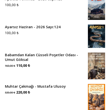
100,00
₺
Ayarsız Haziran - 2026 Sayı:124
100,00
₺
Babamdan Kalan Cüsseli Poşetler Odası -
Umut Göksal
Orijinal
Şu
110,00
₺
160,00
₺
fiyat:
andaki
160,00 ₺.
fiyat:
Muhtar Çakmağı - Mustafa Ulusoy
110,00 ₺.
Orijinal
Şu
220,00
₺
320,00
₺
fiyat:
andaki
320,00 ₺.
fiyat: