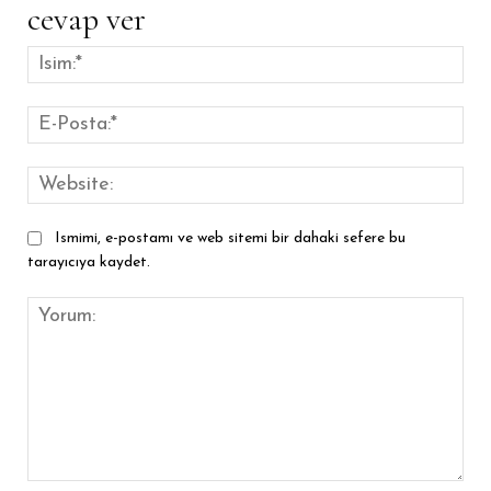
cevap ver
İsim
E-
Pos
Web
Ismimi, e-postamı ve web sitemi bir dahaki sefere bu
tarayıcıya kaydet.