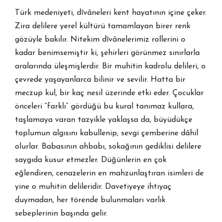
Türk medeniyeti, dîvâneleri kent hayatının içine çeker.
Zira delilere yerel kültürü tamamlayan birer renk
gözüyle bakılır. Nitekim dîvânelerimiz rollerini o
kadar benimsemiştir ki, şehirleri görünmez sınırlarla
aralarında üleşmişlerdir. Bir muhitin kadrolu delileri, o
çevrede yaşayanlarca bilinir ve sevilir. Hatta bir
meczup kul, bir kaç nesil üzerinde etki eder. Çocuklar
önceleri “farklı” gördüğü bu kural tanımaz kullara,
taşlamaya varan tazyikle yaklaşsa da, büyüdükçe
toplumun algısını kabullenip, sevgi çemberine dâhil
olurlar. Babasının ahbabı, sokağının gediklisi delilere
saygıda kusur etmezler. Düğünlerin en çok
eğlendiren, cenazelerin en mahzunlaştıran isimleri de
yine o muhitin delileridir. Davetiyeye ihtiyaç
duymadan, her törende bulunmaları varlık
sebeplerinin başında gelir.