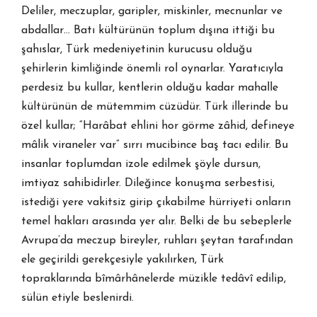
Deliler, meczuplar, garipler, miskinler, mecnunlar ve
abdallar… Batı kültürünün toplum dışına ittiği bu
şahıslar, Türk medeniyetinin kurucusu olduğu
şehirlerin kimliğinde önemli rol oynarlar. Yaratıcıyla
perdesiz bu kullar, kentlerin olduğu kadar mahalle
kültürünün de mütemmim cüzüdür. Türk illerinde bu
özel kullar; “Harâbat ehlini hor görme zâhid, defineye
mâlik viraneler var” sırrı mucibince baş tacı edilir. Bu
insanlar toplumdan izole edilmek şöyle dursun,
imtiyaz sahibidirler. Dileğince konuşma serbestisi,
istediği yere vakitsiz girip çıkabilme hürriyeti onların
temel hakları arasında yer alır. Belki de bu sebeplerle
Avrupa’da meczup bireyler, ruhları şeytan tarafından
ele geçirildi gerekçesiyle yakılırken, Türk
topraklarında bîmârhânelerde müzikle tedâvî edilip,
sülün etiyle beslenirdi.