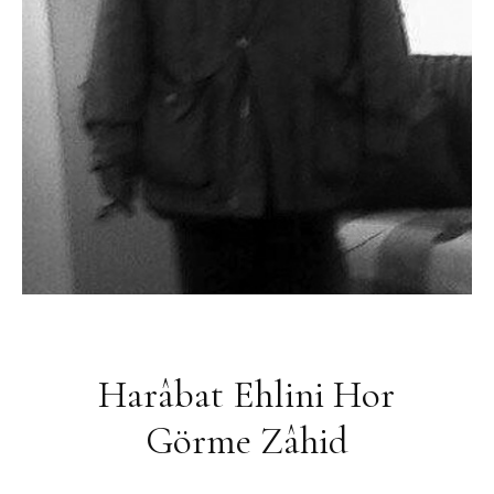
Harâbat Ehlini Hor
Görme Zâhid