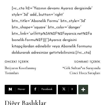
[vc_cta h2=”Yazının devamı Ayarsız dergisinde”
style=”3d” add_button=”right”
btn_title=”Abonelik Formu” btn_style=”3d”
btn_shape=”square” btn_color=”danger”
btn_link=”url:http%3A%2F%2Fayarsiz.net%2Fa
bonelik-formu%2F|||”]Ayarsız dergisini
kitapçılardan edinebilir veya Abonelik formunu
doldurarak adresinize getirtebilirsiniz.[/vc_cta]
ÖNCEKI İÇERIK
SONRAKI İÇERIK
İhtiyarın Kısıtlanmış
“Gök Sultan”ın Sarayında
Torunları
Cinci Hoca Savaşları
Naver
Facebook
X
Diğer Başlıklar