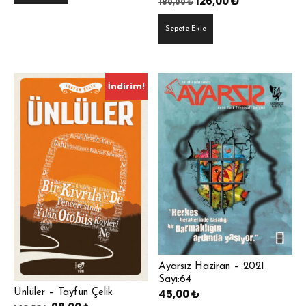
Orijinal
Şu
126,00
₺
180,00
₺
fiyat:
andaki
Sepete Ekle
180,00 ₺.
fiyat:
126,00 ₺.
İndirim!
Ayarsız Haziran – 2021
Sayı:64
45,00
₺
Ünlüler – Tayfun Çelik