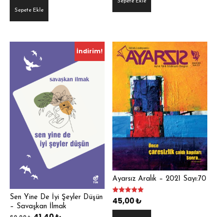
Sepete Ekle
Sepete Ekle
İndirim!
Ayarsız Aralık – 2021 Sayı:70
Sen Yine De İyi Şeyler Düşün
5 üzerinden
45,00
₺
5.00
– Savaşkan İlmak
oy aldı
Orijinal
Şu
41,40
₺