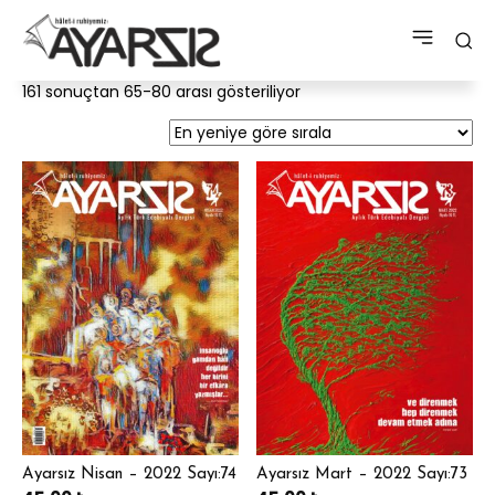
En
161 sonuçtan 65-80 arası gösteriliyor
yeniye
göre
sıralandı
Ayarsız Nisan – 2022 Sayı:74
Ayarsız Mart – 2022 Sayı:73