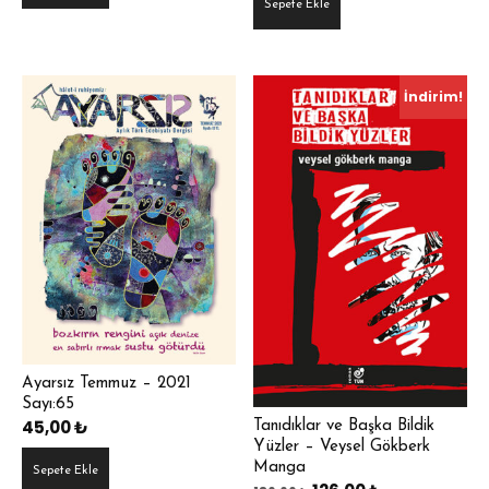
Sepete Ekle
İndirim!
Ayarsız Temmuz – 2021
Sayı:65
45,00
₺
Tanıdıklar ve Başka Bildik
Yüzler – Veysel Gökberk
Manga
Sepete Ekle