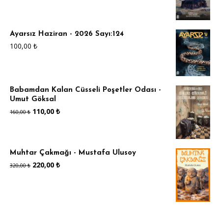
Ayarsız Haziran - 2026 Sayı:124
100,00
₺
Babamdan Kalan Cüsseli Poşetler Odası -
Umut Göksal
Orijinal
Şu
110,00
₺
160,00
₺
fiyat:
andaki
160,00 ₺.
fiyat:
Muhtar Çakmağı - Mustafa Ulusoy
110,00 ₺.
Orijinal
Şu
220,00
₺
320,00
₺
fiyat:
andaki
320,00 ₺.
fiyat:
220,00 ₺.