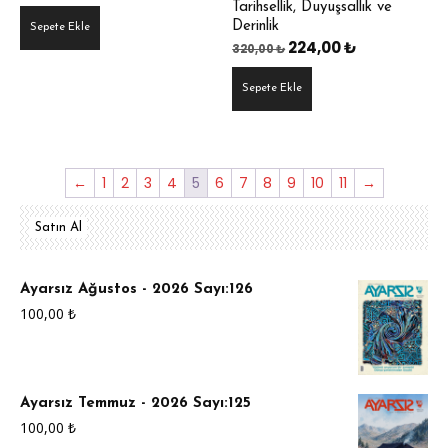
3.25
Tarihsellik, Duyuşsallık ve
oy aldı
Derinlik
Sepete Ekle
Orijinal
Şu
224,00
₺
320,00
₺
fiyat:
andaki
Sepete Ekle
320,00 ₺.
fiyat:
224,00 ₺.
←
1
2
3
4
5
6
7
8
9
10
11
→
Satın Al
Ayarsız Ağustos - 2026 Sayı:126
100,00
₺
Ayarsız Temmuz - 2026 Sayı:125
100,00
₺