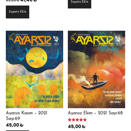
60,00
₺
Sepete Ekle
fiyat:
andaki
Sepete Ekle
60,00 ₺.
fiyat:
41,40 ₺.
Ayarsız Kasım – 2021
Ayarsız Ekim – 2021 Sayı:68
Sayı:69
45,00
₺
5 üzerinden
45,00
₺
5.00