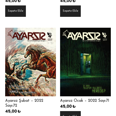
45,00
₺
45,00
₺
Sepete Ekle
Sepete Ekle
Ayarsız Şubat – 2022
Ayarsız Ocak – 2022 Sayı:71
45,00
₺
Sayı:72
45,00
₺