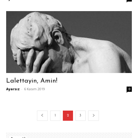
Lalettayin, Amin!
Ayarsız
-
6 Kasım 2019
0
1
2
3