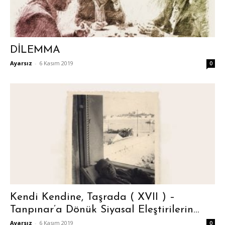
DİLEMMA
Ayarsız
-
6 Kasım 2019
0
Kendi Kendine, Taşrada ( XVII ) –
Tanpınar’a Dönük Siyasal Eleştirilerin...
Ayarsız
-
6 Kasım 2019
0